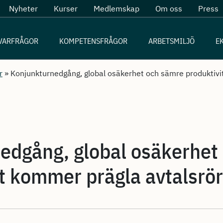
Nyheter
Kurser
Medlemskap
Om oss
Press
VARFRÅGOR
KOMPETENSFRÅGOR
ARBETSMILJÖ
E
r
»
Konjunkturnedgång, global osäkerhet och sämre produktiv
edgång, global osäkerhet
et kommer prägla avtalsrö