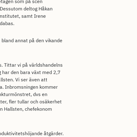
retagen som på scen
. Dessutom deltog Håkan
nstitutet, samt Irene
Odabas.
e bland annat på den vikande
. Tittar vi på världshandelns
ag har den bara växt med 2,7
lsten. Vi ser även att
llda. Inbromsningen kommer
unkturmönstret, dvs en
er, fler tullar och osäkerhet
tin Hallsten, chefekonom
oduktivitetshöjande åtgärder.