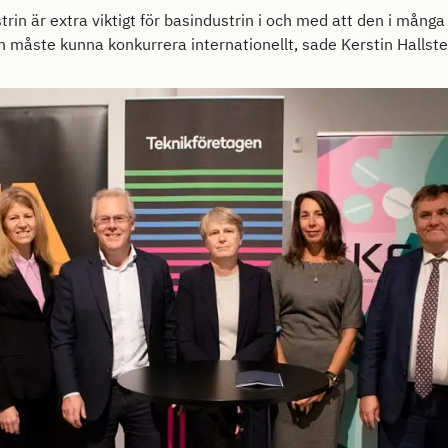
trin är extra viktigt för basindustrin i och med att den i många f
en måste kunna konkurrera internationellt, sade Kerstin Hallst