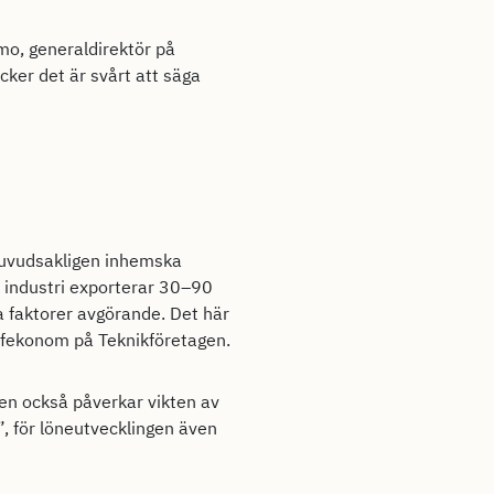
mo, generaldirektör på
cker det är svårt att säga
 huvudsakligen inhemska
k industri exporterar 30–90
la faktorer avgörande. Det här
hefekonom på Teknikföretagen.
en också påverkar vikten av
”, för löneutvecklingen även