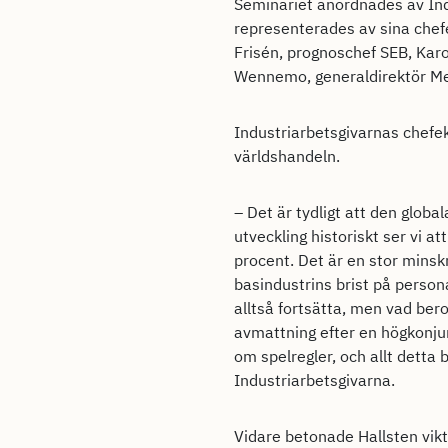
Seminariet anordnades av Ind
representerades av sina chef
Frisén, prognoschef SEB, Karo
Wennemo, generaldirektör Med
Industriarbetsgivarnas chefe
världshandeln.
– Det är tydligt att den glob
utveckling historiskt ser vi 
procent. Det är en stor minsk
basindustrins brist på perso
alltså fortsätta, men vad ber
avmattning efter en högkonjun
om spelregler, och allt detta
Industriarbetsgivarna.
Vidare betonade Hallsten vikt