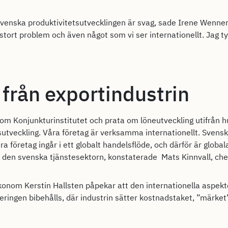
svenska produktivitetsutvecklingen är svag, sade Irene Wenne
 stort problem och även något som vi ser internationellt. Jag ty
 från exportindustrin
a som Konjunkturinstitutet och prata om löneutveckling utifrån
isutveckling. Våra företag är verksamma internationellt. Svens
a företag ingår i ett globalt handelsflöde, och därför är globa
 av den svenska tjänstesektorn, konstaterade Mats Kinnvall, c
konom Kerstin Hallsten påpekar att den internationella aspekt
ringen bibehålls, där industrin sätter kostnadstaket, ”märket