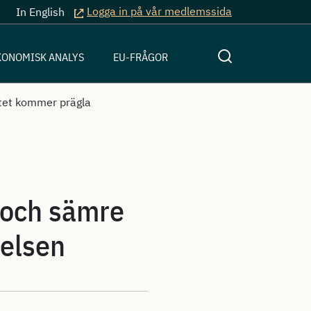
Logga in på vår medlemssida
In English
KONOMISK ANALYS
EU-FRÅGOR
itet kommer prägla
 och sämre
relsen