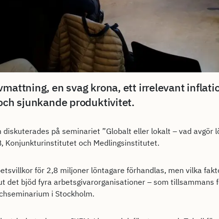
mattning, en svag krona, ett irrelevant inflati
 och sjunkande produktivitet.
diskuterades på seminariet ”Globalt eller lokalt – vad avgör
, Konjunkturinstitutet och Medlingsinstitutet.
tsvillkor för 2,8 miljoner löntagare förhandlas, men vilka fa
ut det bjöd fyra arbetsgivarorganisationer – som tillsammans 
lunchseminarium i Stockholm.