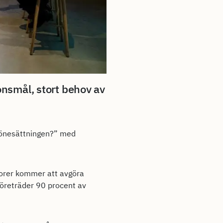
onsmål, stort behov av
 lönesättningen?” med
ktorer kommer att avgöra
företräder 90 procent av