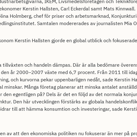
ustriarbetsgivarna, IKEM, Livsmedelsföretagen och Teknikfö
ekonomer Kerstin Hallsten, Carl Eckerdal samt Mats Kinnwall
lina Holmberg, chef för priser och arbetsmarknad, Konjunkturi
lingsinstitutet. Samtalen modererades av journalisten Mia 
konom Kerstin Hallsten gjorde en global utblick och fokuserad
ala tillväxten och handeln dämpas. Där är alla bedömare överens
att den år 2000–2007 växte med 6,7 procent. Från 2011 till id
ning, och kurvorna pekar uppenbarligen nedåt, sade Kerstin Hal
nal minskar. Många företag planerar att minska antalet anstä
or den egentligen på? Dels är det en följd av det normala konj
ktur. Den här utvecklingen förstärks av globala handelskonflikt
 bidrar till att hämma konsumtion och investeringar, sade Kers
en av att den ekonomiska politiken nu fokuserar än mer på pr