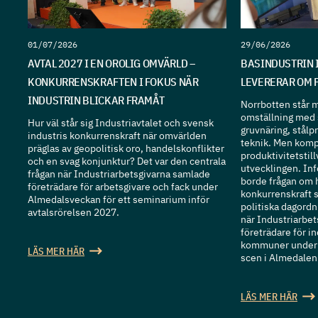
01/07/2026
29/06/2026
AVTAL 2027 I EN OROLIG OMVÄRLD –
BASINDUSTRIN 
KONKURRENSKRAFTEN I FOKUS NÄR
LEVERERAR OM 
INDUSTRIN BLICKAR FRAMÅT
Norrbotten står mi
omställning med 
Hur väl står sig Industriavtalet och svensk
gruvnäring, stålp
industris konkurrenskraft när omvärlden
teknik. Men komp
präglas av geopolitisk oro, handelskonflikter
produktivitetstill
och en svag konjunktur? Det var den centrala
utvecklingen. Inf
frågan när Industriarbetsgivarna samlade
borde frågan om h
företrädare för arbetsgivare och fack under
konkurrenskraft s
Almedalsveckan för ett seminarium inför
politiska dagordn
avtalsrörelsen 2027.
när Industriarbe
företrädare för in
kommuner under 
LÄS MER HÄR
scen i Almedalen
LÄS MER HÄR