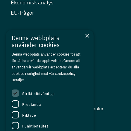
Ekonomisk analys
EU-frågor
Nyheter
×
Denna webbplats
Kurser
använder cookies
Medlemskap
Denna webbplats använder cookies för att
förbättra användarupplevelsen. Genom att
Om oss
använda vår webbplats accepterar du alla
Press
cookies i enlighet med vår cookiepolicy.
Detaljer
In English
Strikt nödvändiga
Adress:
Prestanda
Storgatan 19, Box 5501, 114 85 Stockholm
Riktade
Organisationsnummer:
556625 - 8389
Funktionalitet