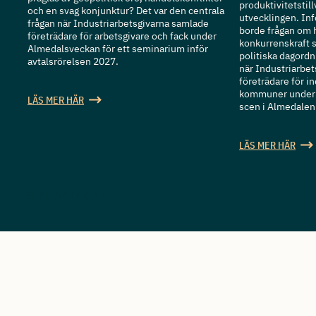
produktivitetstill
och en svag konjunktur? Det var den centrala
utvecklingen. Inf
frågan när Industriarbetsgivarna samlade
borde frågan om h
företrädare för arbetsgivare och fack under
konkurrenskraft s
Almedalsveckan för ett seminarium inför
politiska dagordn
avtalsrörelsen 2027.
när Industriarbe
företrädare för in
kommuner under 
LÄS MER HÄR
scen i Almedalen
LÄS MER HÄR
SE ALLA ARTIKLAR