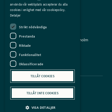
Om oss
använda vår webbplats accepterar du alla
Press
cookies i enlighet med vår cookiepolicy.
Detaljer
In English
Strikt nödvändiga
Adress:
Prestanda
Storgatan 19, Box 5501, 114 85 Stockholm
Riktade
Organisationsnummer:
556625 - 8389
Funktionalitet
E-post:
Oklassificerade
info@industriarbetsgivarna.se
TILLÅT COOKIES
TILLÅT INTE COOKIES
Personuppgiftspolicy
VISA DETALJER