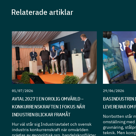
Relaterade artiklar
01/07/2026
29/06/2026
AVTAL 2027 I EN OROLIG OMVÄRLD –
BASINDUSTRIN 
KONKURRENSKRAFTEN I FOKUS NÄR
LEVERERAR OM 
INDUSTRIN BLICKAR FRAMÅT
Norrbotten står mi
omställning med 
Hur väl står sig Industriavtalet och svensk
gruvnäring, stålp
industris konkurrenskraft när omvärlden
teknik. Men komp
präglas av geopolitisk oro, handelskonflikter