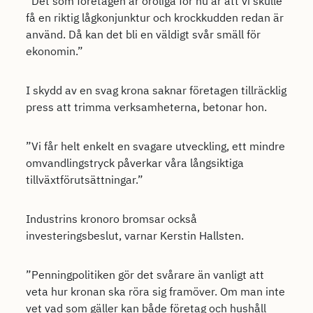
”Det som företagen är oroliga för nu är att vi skulle
få en riktig lågkonjunktur och krockkudden redan är
använd. Då kan det bli en väldigt svår smäll för
ekonomin.”
I skydd av en svag krona saknar företagen tillräcklig
press att trimma verksamheterna, betonar hon.
”Vi får helt enkelt en svagare utveckling, ett mindre
omvandlingstryck påverkar våra långsiktiga
tillväxtförutsättningar.”
Industrins kronoro bromsar också
investeringsbeslut, varnar Kerstin Hallsten.
”Penningpolitiken gör det svårare än vanligt att
veta hur kronan ska röra sig framöver. Om man inte
vet vad som gäller kan både företag och hushåll