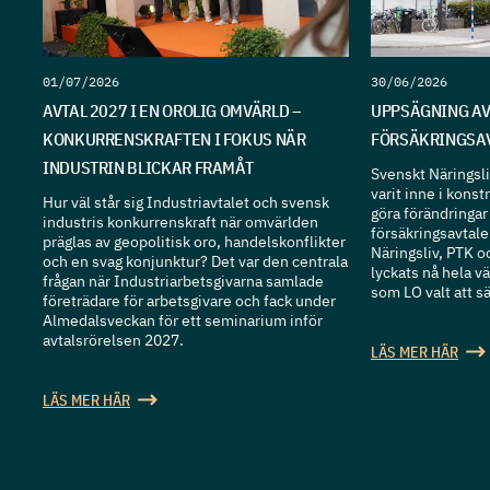
01/07/2026
30/06/2026
AVTAL 2027 I EN OROLIG OMVÄRLD –
UPPSÄGNING AV
KONKURRENSKRAFTEN I FOKUS NÄR
FÖRSÄKRINGSA
INDUSTRIN BLICKAR FRAMÅT
Svenskt Näringsli
varit inne i konst
Hur väl står sig Industriavtalet och svensk
göra förändringar
industris konkurrenskraft när omvärlden
försäkringsavtal
präglas av geopolitisk oro, handelskonflikter
Näringsliv, PTK o
och en svag konjunktur? Det var den centrala
lyckats nå hela v
frågan när Industriarbetsgivarna samlade
som LO valt att s
företrädare för arbetsgivare och fack under
Almedalsveckan för ett seminarium inför
avtalsrörelsen 2027.
LÄS MER HÄR
LÄS MER HÄR