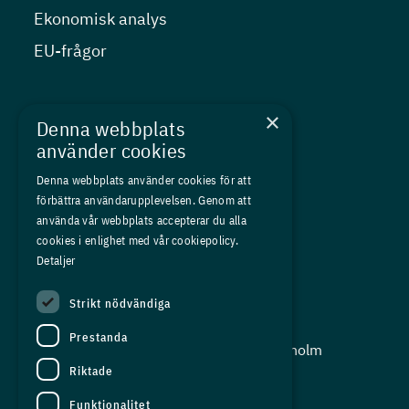
Ekonomisk analys
EU-frågor
Nyheter
×
Denna webbplats
Kurser
använder cookies
Medlemskap
Denna webbplats använder cookies för att
förbättra användarupplevelsen. Genom att
Om oss
använda vår webbplats accepterar du alla
Press
cookies i enlighet med vår cookiepolicy.
Detaljer
In English
Strikt nödvändiga
Adress:
Prestanda
Storgatan 19, Box 5501, 114 85 Stockholm
Riktade
Organisationsnummer:
556625 - 8389
Funktionalitet