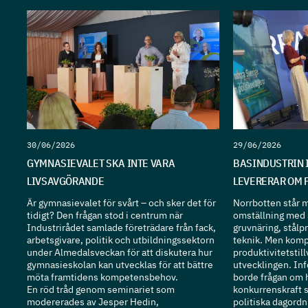
30/06/2026
29/06/2026
GYMNASIEVALET SKA INTE VARA
BASINDUSTRIN 
LIVSAVGÖRANDE
LEVERERAR OM 
Är gymnasievalet för svårt – och sker det för
Norrbotten står mi
tidigt? Den frågan stod i centrum när
omställning med 
Industrirådet samlade företrädare från fack,
gruvnäring, stålp
arbetsgivare, politik och utbildningssektorn
teknik. Men komp
under Almedalsveckan för att diskutera hur
produktivitetstill
gymnasieskolan kan utvecklas för att bättre
utvecklingen. Inf
möta framtidens kompetensbehov.
borde frågan om h
En röd tråd genom seminariet som
konkurrenskraft s
modererades av Jesper Hedin,
politiska dagordn