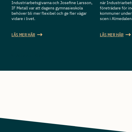
Industriarbetsgivarna och Josefine Larsson,
när Industriarbe
IF Metall var att dagens gymnasieskola
företrädare för in
behöver bli mer flexibel och ge fler vägar
kommuner under 
vidare i livet.
scen i Almedalen
LÄS MER HÄR
LÄS MER HÄR
SE ALLA ARTIKLAR