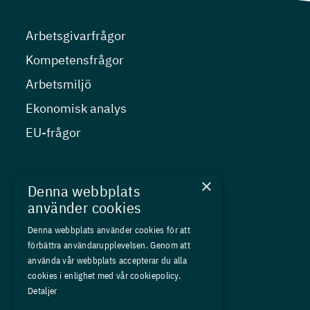
Arbetsgivarfrågor
Kompetensfrågor
Arbetsmiljö
Ekonomisk analys
EU-frågor
Nyheter
×
Denna webbplats
Kurser
använder cookies
Medlemskap
Denna webbplats använder cookies för att
förbättra användarupplevelsen. Genom att
Om oss
använda vår webbplats accepterar du alla
Press
cookies i enlighet med vår cookiepolicy.
Detaljer
In English