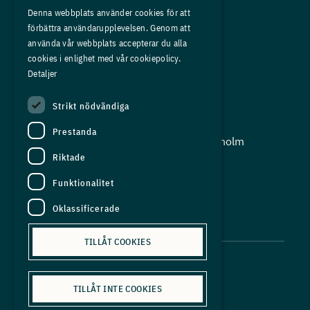
Medlemskap
Denna webbplats använder cookies för att
förbättra användarupplevelsen. Genom att
Om oss
använda vår webbplats accepterar du alla
Press
cookies i enlighet med vår cookiepolicy.
Detaljer
In English
Strikt nödvändiga
Adress:
Prestanda
Storgatan 19, Box 5501, 114 85 Stockholm
Riktade
Organisationsnummer:
556625 - 8389
Funktionalitet
E-post:
Oklassificerade
info@industriarbetsgivarna.se
TILLÅT COOKIES
TILLÅT INTE COOKIES
Personuppgiftspolicy