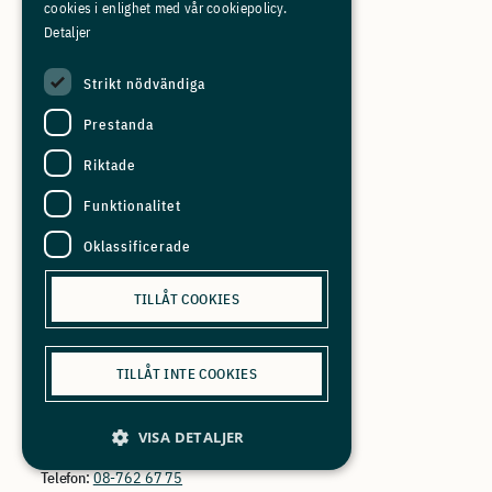
cookies i enlighet med vår cookiepolicy.
Telefon
:
08-762 67 79
Detaljer
E-post:
christian.rimmerfeldt@industriarbetsgivarna.se
Strikt nödvändiga
Prestanda
Riktade
Funktionalitet
Oklassificerade
TILLÅT COOKIES
TILLÅT INTE COOKIES
CHARLOTTA STEINWALL
ANSVARIG INTERNATIONELLA ARBETSGIVARFRÅGOR,
VISA DETALJER
ARBETSRÄTTSJURIST, FÖRHANDLARE
Telefon:
08-762 67 75