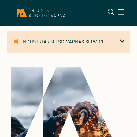
Industriarbetsgivarna
»
Arbetsgivarorganisationen med
fokus på industrin
INDUSTRIARBETSGIVARNAS SERVICE