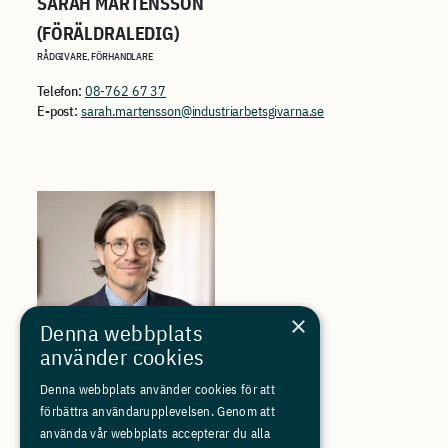
SARAH MÅRTENSSON
(FÖRÄLDRALEDIG)
RÅDGIVARE, FÖRHANDLARE
Telefon:
08-762 67 37
E-post:
sarah.martensson@industriarbetsgivarna.se
×
Denna webbplats
använder cookies
Denna webbplats använder cookies för att
CHRISTIAN RIMMERFELDT
förbättra användarupplevelsen. Genom att
använda vår webbplats accepterar du alla
ARBETSRÄTTSJURIST, FÖRHANDLARE