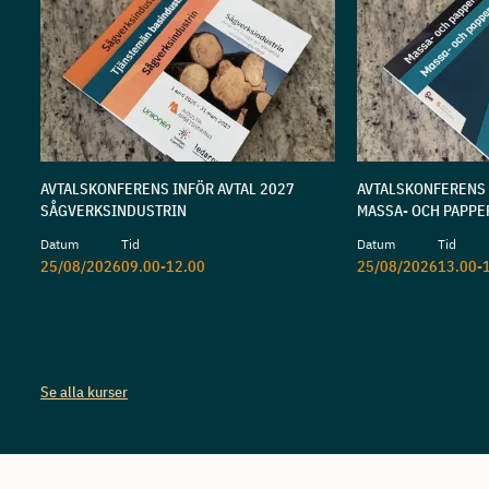
AVTALSKONFERENS INFÖR AVTAL 2027
AVTALSKONFERENS 
SÅGVERKSINDUSTRIN
MASSA- OCH PAPPE
Datum
Tid
Datum
Tid
25/08/2026
09.00-12.00
25/08/2026
13.00-
Se alla kurser