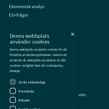
Ekonomisk analys
EU-frågor
Nyheter
×
Denna webbplats
Kurser
använder cookies
Medlemskap
Denna webbplats använder cookies för att
förbättra användarupplevelsen. Genom att
Om oss
använda vår webbplats accepterar du alla
Press
cookies i enlighet med vår cookiepolicy.
Detaljer
In English
Strikt nödvändiga
Adress:
Prestanda
Storgatan 19, Box 5501, 114 85 Stockholm
Riktade
Organisationsnummer:
556625 - 8389