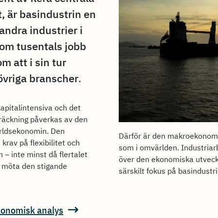
, är basindustrin en
andra industrier i
om tusentals jobb
 att i sin tur
 övriga branscher
.
apitalintensiva och det
träckning påverkas av den
ärldsekonomin. Den
Därför är den makroekonomisk
krav på flexibilitet och
som i omvärlden. Industriar
n – inte minst då flertalet
över den ekonomiska utveckl
t möta den stigande
särskilt fokus på basindustr
konomisk analys