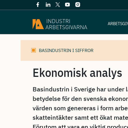
ARBETSGI
Industriarbetsgivarna
»
Ekonomisk analys
BASINDUSTRIN I SIFFROR
Ekonomisk analys
Basindustrin i Sverige har under l
betydelse för den svenska ekon
värden som genereras i form arbets
skatteintäkter samt ett ökat mater
Förutom att vara en viktig produce