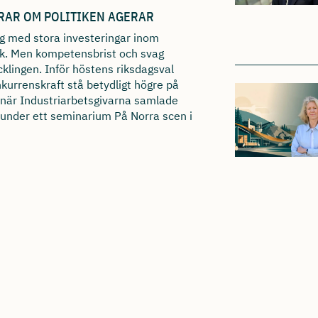
RAR OM POLITIKEN AGERAR
ing med stora investeringar inom
nik. Men kompetensbrist och svag
cklingen. Inför höstens riksdagsval
kurrenskraft stå betydligt högre på
s när Industriarbetsgivarna samlade
r under ett seminarium På Norra scen i