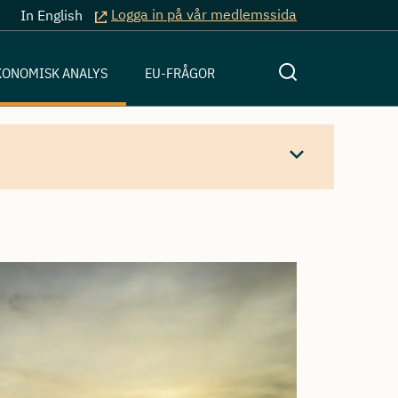
Logga in på vår medlemssida
In English
KONOMISK ANALYS
EU-FRÅGOR