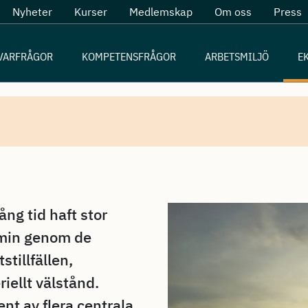
Nyheter
Kurser
Medlemskap
Om oss
Press
VARFRÅGOR
KOMPETENSFRÅGOR
ARBETSMILJÖ
E
ång tid haft stor
omin genom de
tillfällen,
iellt välstånd.
nt av flera centrala