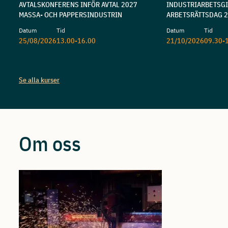
AVTALSKONFERENS INFÖR AVTAL 2027
INDUSTRIARBETSG
MASSA- OCH PAPPERSINDUSTRIN
ARBETSRÄTTSDAG 
Datum
Tid
Datum
Tid
25/08/2026
13.00-16.00
21/10/2026
09.30-
Se alla kurser
Om oss