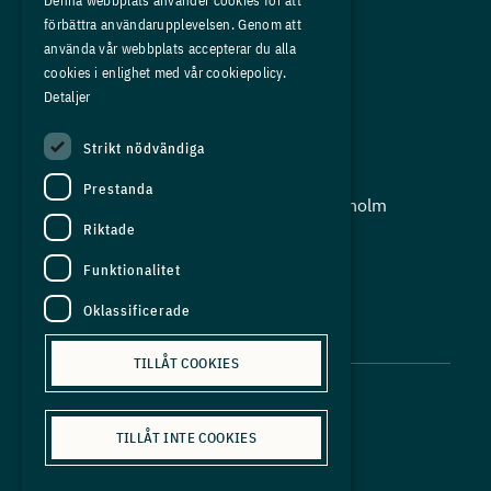
Denna webbplats använder cookies för att
förbättra användarupplevelsen. Genom att
Om oss
använda vår webbplats accepterar du alla
Press
cookies i enlighet med vår cookiepolicy.
Detaljer
In English
Strikt nödvändiga
Adress:
Prestanda
Storgatan 19, Box 5501, 114 85 Stockholm
Riktade
Organisationsnummer:
556625 - 8389
Funktionalitet
E-post:
Oklassificerade
info@industriarbetsgivarna.se
TILLÅT COOKIES
TILLÅT INTE COOKIES
Personuppgiftspolicy