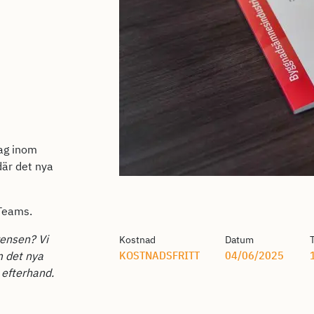
ag inom
där det nya
 Teams.
rensen? Vi
Kostnad
Datum
KOSTNADSFRITT
04/06/2025
m det nya
 efterhand.