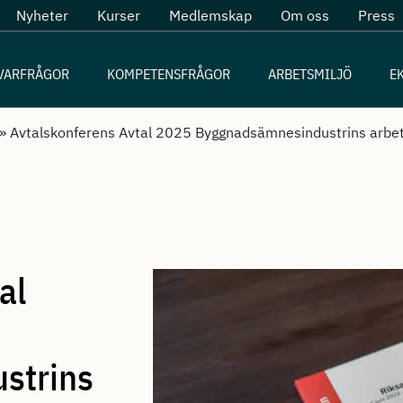
Nyheter
Kurser
Medlemskap
Om oss
Press
VARFRÅGOR
KOMPETENSFRÅGOR
ARBETSMILJÖ
E
»
Avtalskonferens Avtal 2025 Byggnadsämnesindustrins arbet
al
strins