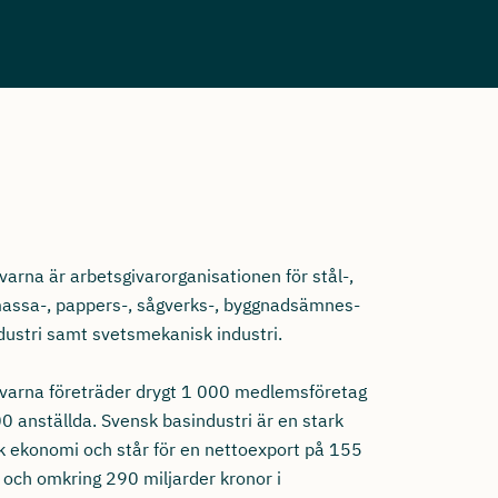
varna är arbetsgivarorganisationen för stål-,
 massa-, pappers-, sågverks-, byggnadsämnes-
dustri samt svetsmekanisk industri.
ivarna företräder drygt 1 000 medlemsföretag
0 anställda. Svensk basindustri är en stark
k ekonomi och står för en nettoexport på 155
 och omkring 290 miljarder kronor i