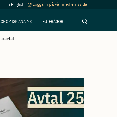
Logga in på vår medlemssida
In English
KONOMISK ANALYS
EU-FRÅGOR
aravtal