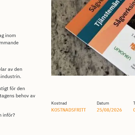
ag inom
 kommande
elar av den
industrin.
ktigt för den
etagens behov av
Kostnad
Datum
KOSTNADSFRITT
25/08/2026
 inför?