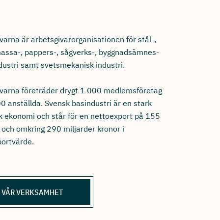
varna är arbetsgivarorganisationen för stål-,
 massa-, pappers-, sågverks-, byggnadsämnes-
dustri samt svetsmekanisk industri.
ivarna företräder drygt 1 000 medlemsföretag
0 anställda. Svensk basindustri är en stark
k ekonomi och står för en nettoexport på 155
 och omkring 290 miljarder kronor i
ortvärde.
 VÅR VERKSAMHET