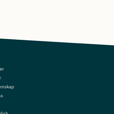
er
r
emskap
ss
lish