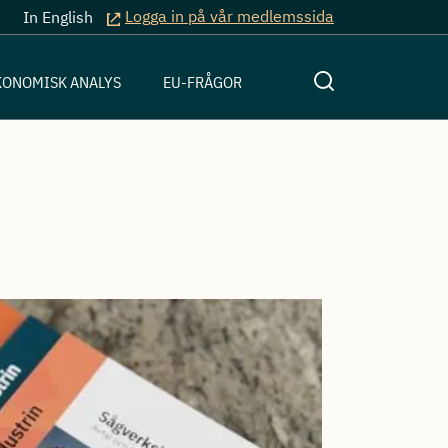
Logga in på vår medlemssida
In English
KONOMISK ANALYS
EU-FRÅGOR