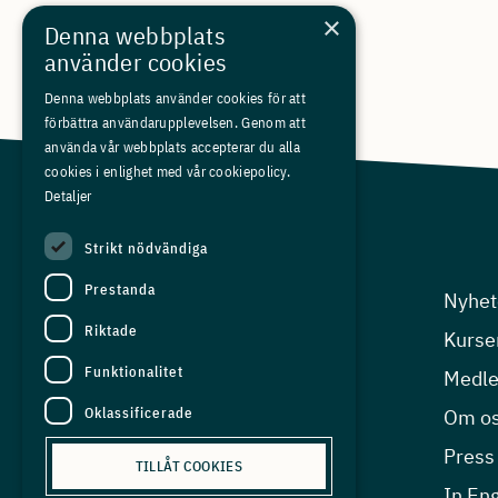
×
Denna webbplats
använder cookies
Denna webbplats använder cookies för att
förbättra användarupplevelsen. Genom att
använda vår webbplats accepterar du alla
cookies i enlighet med vår cookiepolicy.
Detaljer
Strikt nödvändiga
Prestanda
Arbetsgivarfrågor
Nyhet
Riktade
Kompetensfrågor
Kurse
Funktionalitet
Arbetsmiljö
Medl
Oklassificerade
Ekonomisk analys
Om o
EU-frågor
Press
TILLÅT COOKIES
In Eng