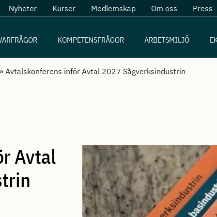
Nyheter
Kurser
Medlemskap
Om oss
Press
VARFRÅGOR
KOMPETENSFRÅGOR
ARBETSMILJÖ
E
»
Avtalskonferens inför Avtal 2027 Sågverksindustrin
r Avtal
trin