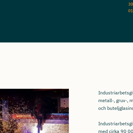
30
01
Industriarbetsgi
metall-, gruv-,
och buteljglasin
Industriarbetsg
med cirka 90 00