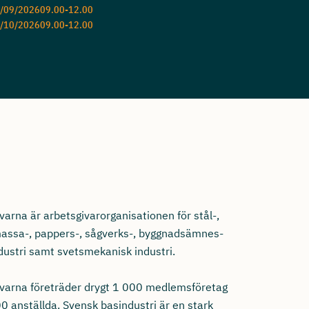
/09/2026
09.00-12.00
/10/2026
09.00-12.00
varna är arbetsgivarorganisationen för stål-,
 massa-, pappers-, sågverks-, byggnadsämnes-
dustri samt svetsmekanisk industri.
ivarna företräder drygt 1 000 medlemsföretag
0 anställda. Svensk basindustri är en stark