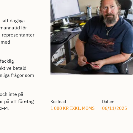
 sitt dagliga
emannatid för
s representanter
e med
facklig
ektive betald
anliga frågor som
 och inte på
ar på ett företag
Kostnad
Datum
1 000 KR EXKL. MOMS
06/11/2025
IKEM.