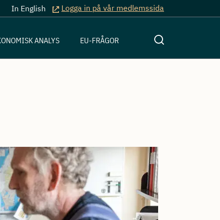
Logga in på vår medlemssida
In English
KONOMISK ANALYS
EU-FRÅGOR