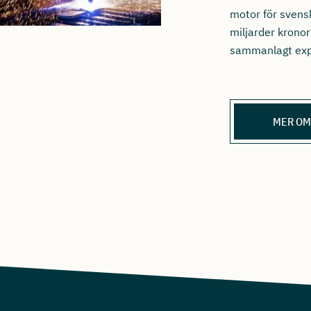
motor för svens
miljarder kronor
sammanlagt exp
MER OM