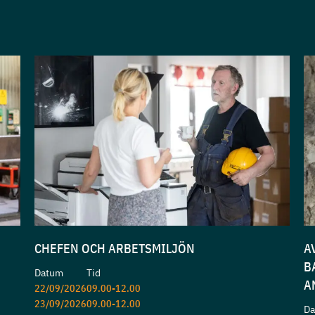
CHEFEN OCH ARBETSMILJÖN
A
B
Datum
Tid
A
22/09/2026
09.00-12.00
23/09/2026
09.00-12.00
D