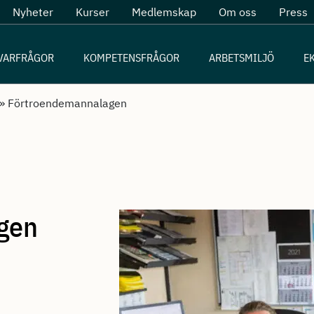
Nyheter
Kurser
Medlemskap
Om oss
Press
VARFRÅGOR
KOMPETENSFRÅGOR
ARBETSMILJÖ
E
»
Förtroendemannalagen
gen