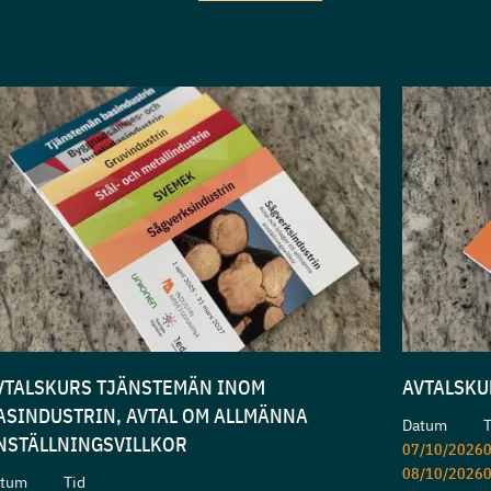
VTALSKURS TJÄNSTEMÄN INOM
AVTALSKU
ASINDUSTRIN, AVTAL OM ALLMÄNNA
Datum
T
NSTÄLLNINGSVILLKOR
07/10/2026
0
08/10/2026
0
atum
Tid