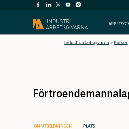
ARBETSGI
Industriarbetsgivarna
»
Kurser
Förtroendemannala
OM UTBILDNINGEN
PLATS