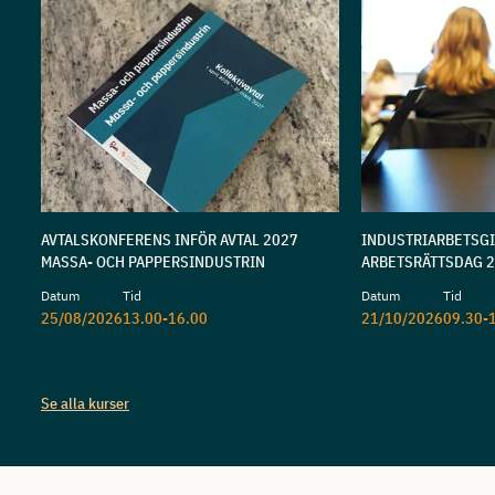
AVTALSKONFERENS INFÖR AVTAL 2027
INDUSTRIARBETSG
MASSA- OCH PAPPERSINDUSTRIN
ARBETSRÄTTSDAG 
Datum
Tid
Datum
Tid
25/08/2026
13.00-16.00
21/10/2026
09.30-
Se alla kurser