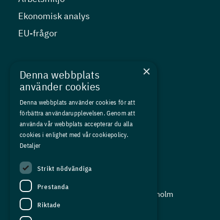
Ekonomisk analys
EU-frågor
Nyheter
×
Denna webbplats
Kurser
använder cookies
Medlemskap
Denna webbplats använder cookies för att
förbättra användarupplevelsen. Genom att
Om oss
använda vår webbplats accepterar du alla
Press
cookies i enlighet med vår cookiepolicy.
Detaljer
In English
Strikt nödvändiga
Adress:
Prestanda
Storgatan 19, Box 5501, 114 85 Stockholm
Riktade
Organisationsnummer:
556625 - 8389