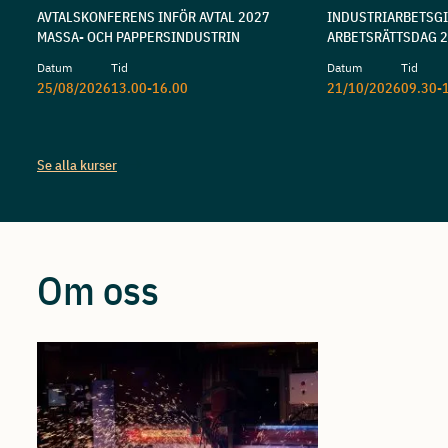
AVTALSKONFERENS INFÖR AVTAL 2027
INDUSTRIARBETSG
MASSA- OCH PAPPERSINDUSTRIN
ARBETSRÄTTSDAG 
Datum
Tid
Datum
Tid
25/08/2026
13.00-16.00
21/10/2026
09.30-
Se alla kurser
Om oss