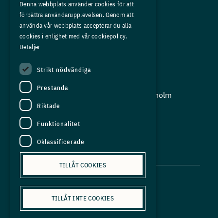
Medlemskap
Denna webbplats använder cookies för att
förbättra användarupplevelsen. Genom att
Om oss
använda vår webbplats accepterar du alla
Press
cookies i enlighet med vår cookiepolicy.
Detaljer
In English
Strikt nödvändiga
Adress:
Prestanda
Storgatan 19, Box 5501, 114 85 Stockholm
Riktade
Organisationsnummer:
556625 - 8389
Funktionalitet
E-post:
Oklassificerade
info@industriarbetsgivarna.se
TILLÅT COOKIES
TILLÅT INTE COOKIES
Personuppgiftspolicy