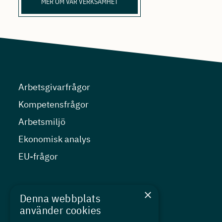
MER OM VÅR VERKSAMHET
Arbetsgivarfrågor
Kompetensfrågor
Arbetsmiljö
Ekonomisk analys
EU-frågor
Nyheter
×
Denna webbplats
Kurser
använder cookies