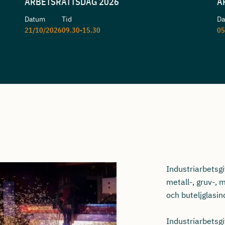
ARBETSRÄTTSDAG 2026
A
Datum
Tid
D
21/10/2026
09.30-15.30
05
Industriarbetsgi
metall-, gruv-,
och buteljglasin
Industriarbetsg