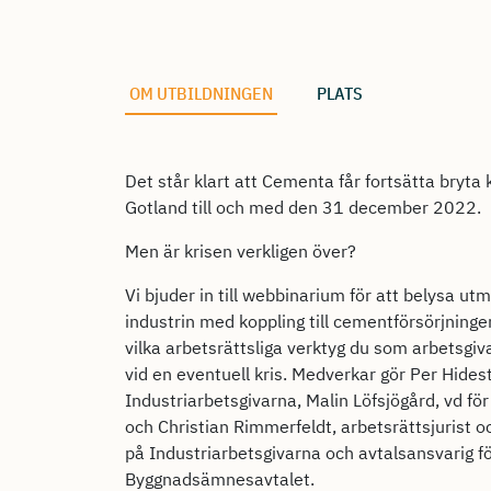
OM UTBILDNINGEN
PLATS
Det står klart att Cementa får fortsätta bryta k
Gotland till och med den 31 december 2022.
Men är krisen verkligen över?
Vi bjuder in till webbinarium för att belysa ut
industrin med koppling till cementförsörjninge
vilka arbetsrättsliga verktyg du som arbetsgivar
vid en eventuell kris. Medverkar gör Per Hidest
Industriarbetsgivarna, Malin Löfsjögård, vd fö
och Christian Rimmerfeldt, arbetsrättsjurist o
på Industriarbetsgivarna och avtalsansvarig f
Byggnadsämnesavtalet.