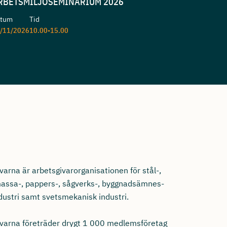
RBETSMILJÖSEMINARIUM 2026
atum
Tid
/11/2026
10.00-15.00
varna är arbetsgivarorganisationen för stål-,
 massa-, pappers-, sågverks-, byggnadsämnes-
dustri samt svetsmekanisk industri.
ivarna företräder drygt 1 000 medlemsföretag