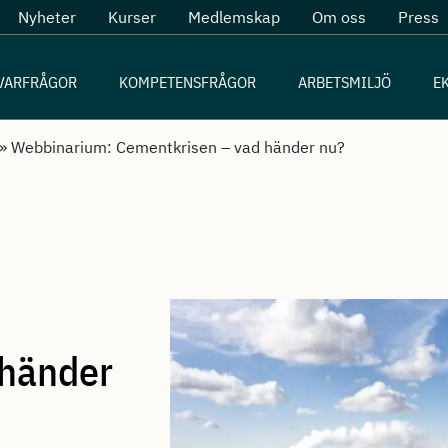
Nyheter
Kurser
Medlemskap
Om oss
Press
VARFRÅGOR
KOMPETENSFRÅGOR
ARBETSMILJÖ
E
»
Webbinarium: Cementkrisen – vad händer nu?
 händer