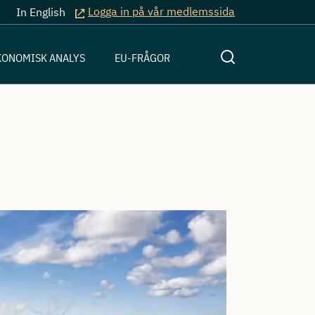
Logga in på vår medlemssida
In English
KONOMISK ANALYS
EU-FRÅGOR