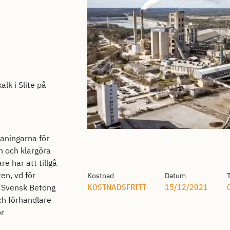
alk i Slite på
maningarna för
n och klargöra
e har att tillgå
en, vd för
Kostnad
Datum
KOSTNADSFRITT
15/12/2021
r Svensk Betong
ch förhandlare
ör