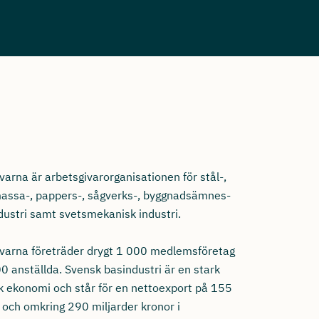
varna är arbetsgivarorganisationen för stål-,
 massa-, pappers-, sågverks-, byggnadsämnes-
dustri samt svetsmekanisk industri.
ivarna företräder drygt 1 000 medlemsföretag
0 anställda. Svensk basindustri är en stark
k ekonomi och står för en nettoexport på 155
 och omkring 290 miljarder kronor i