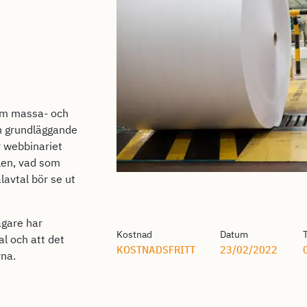
nom massa- och
n grundläggande
r webbinariet
alen, vad som
alavtal bör se ut
agare har
Kostnad
Datum
al och att det
KOSTNADSFRITT
23/02/2022
rna.