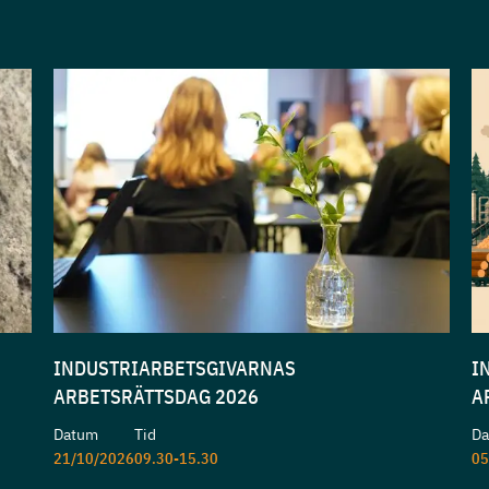
INDUSTRIARBETSGIVARNAS
I
ARBETSRÄTTSDAG 2026
A
Datum
Tid
D
21/10/2026
09.30-15.30
05