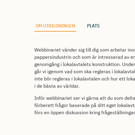
OM UTBILDNINGEN
PLATS
Webbinariet vänder sig till dig som arbetar i
pappersindustrin och som är intresserad av e
genomgång i lokalavtalets konstruktion. Unde
går vi igenom vad som ska regleras i lokalavt
inte bör regleras i lokalavtalen och hur ett lok
i de bästa av världar.
Inför webbinariet ser vi gärna att du som delt
förberett frågor baserade på ditt eget lokalavt
förs en öppen diskussion kring frågeställninga