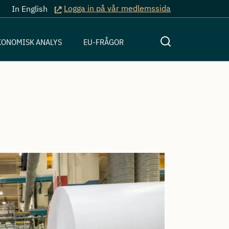
Logga in på vår medlemssida
In English
KONOMISK ANALYS
EU-FRÅGOR