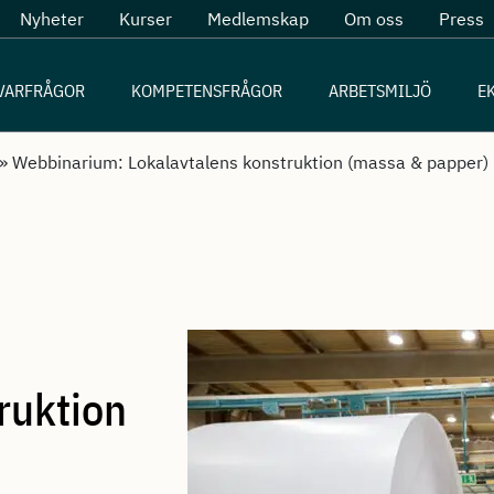
Nyheter
Kurser
Medlemskap
Om oss
Press
VARFRÅGOR
KOMPETENSFRÅGOR
ARBETSMILJÖ
E
»
Webbinarium: Lokalavtalens konstruktion (massa & papper)
ruktion