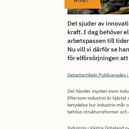
NYHET
Det sjuder av innovat
kraft. I dag behöver e
arbetspassen till tide
Nu vill vi därför se ha
för elförsörjningen a
Debattartikeln Publicerades
Det händer mycket inom indust
Eftersom industrin är hjärtat 
betydelse hur industrin mår oc
behövs strukturreformer och e
Industrin i Västra Götaland s