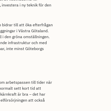
 investera i ny teknik för den
bidrar till att öka efterfrågan
ggningar i Västra Götaland.
l i den gröna omställningen.
ande infrastruktur och med
nar, inte minst Göteborgs
om arbetspassen till tider när
ormalt sett kort tid att
 kärnkraft är bra – det har
 elförsörjningen att också