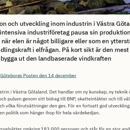
ion och utveckling inom industrin i Västra Gö
lintensiva industriföretag pausa sin produktio
r när elen är något billigare eller som en ytter
ndlingskraft i elfrågan. På kort sikt är den mes
tt bygga ut den landbaserade vindkraften
 i Göteborgs Posten den 14 december
rin i Västra Götaland. Det handlar om ny kunskap, ny teknik o
och pulsen genom sitt bidrag till BNP, skatteintäkter och till v
h vilka förutsättningar den ges. För en fortsatt god utveckling
n politik som hänger ihop för hela värdekedjan.
ysselsätter omkring 183 000 personer och står för en stor and