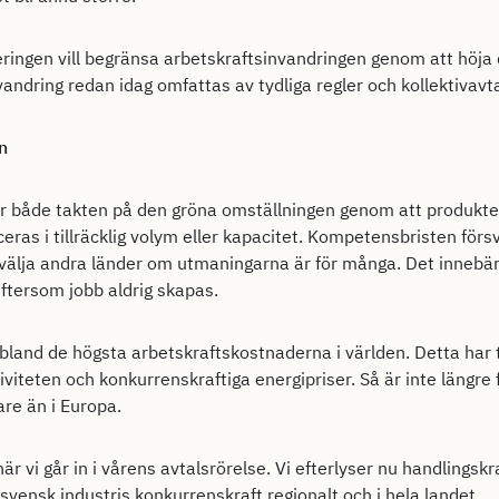
geringen vill begränsa arbetskraftsinvandringen genom att höja 
vandring redan idag omfattas av tydliga regler och kollektivavt
n
ar både takten på den gröna omställningen genom att produkter
ras i tillräcklig volym eller kapacitet. Kompetensbristen förs
a välja andra länder om utmaningarna är för många. Det innebä
eftersom jobb aldrig skapas.
 bland de högsta arbetskraftskostnaderna i världen. Detta har 
ktiviteten och konkurrenskraftiga energipriser. Så är inte längre 
are än i Europa.
r vi går in i vårens avtalsrörelse. Vi efterlyser nu handlingskr
vensk industris konkurrenskraft regionalt och i hela landet.