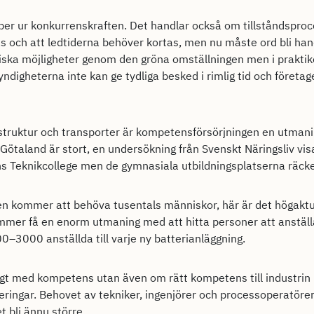
per ur konkurrenskraften. Det handlar också om tillståndsproc
s och att ledtiderna behöver kortas, men nu måste ord bli handl
ska möjligheter genom den gröna omställningen men i praktik
yndigheterna inte kan ge tydliga besked i rimlig tid och företage
truktur och transporter är kompetensförsörjningen en utmanin
Götaland är stort, en undersökning från Svenskt Näringsliv visa
ns Teknikcollege men de gymnasiala utbildningsplatserna räcker 
den kommer att behöva tusentals människor, här är det högaktu
mmer få en enorm utmaning med att hitta personer att anstäl
–3000 anställda till varje ny batterianläggning.
igt med kompetens utan även om rätt kompetens till industrin i 
eringar. Behovet av tekniker, ingenjörer och processoperatöre
bli ännu större.