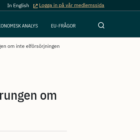
Logga in på vår medlemssida
In English
KONOMISK ANALYS
EU-FRÅGOR
gen om inte elförsörjningen
sprungen om