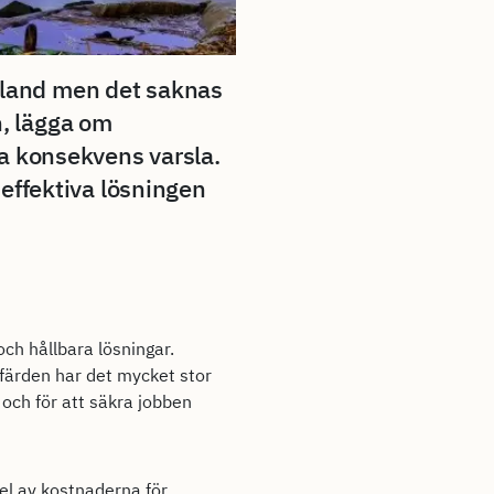
taland men det saknas
n, lägga om
sta konsekvens varsla.
t effektiva lösningen
ch hållbara lösningar.
älfärden har det mycket stor
 och för att säkra jobben
el av kostnaderna för