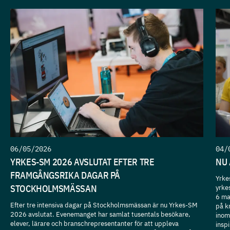
06/05/2026
04/
YRKES-SM 2026 AVSLUTAT EFTER TRE
NU 
FRAMGÅNGSRIKA DAGAR PÅ
Yrke
STOCKHOLMSMÄSSAN
yrke
6 ma
Efter tre intensiva dagar på Stockholmsmässan är nu Yrkes-SM
på k
2026 avslutat. Evenemanget har samlat tusentals besökare,
inom
elever, lärare och branschrepresentanter för att uppleva
insp