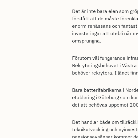
Det är inte bara elen som grö
förstått att de måste förenkla
enorm renässans och fantasti
investeringar att utebli när m
omsprungna.
Förutom väl fungerande infras
Rekryteringsbehovet i Västra 
behöver rekrytera. I länet fin
Bara batterifabrikerna i Nor
etablering i Göteborg som ko
det att behövas uppemot 2000
Det handlar både om tillräckl
teknikutveckling och nyinvest
pensionsavgångar kommer det 