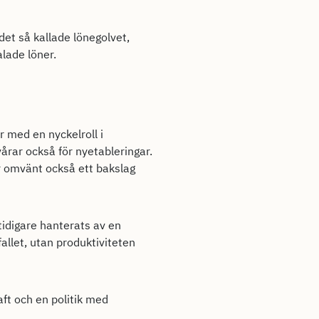
det så kallade lönegolvet,
alade löner.
 med en nyckelroll i
vårar också för nyetableringar.
r omvänt också ett bakslag
tidigare hanterats av en
fallet, utan produktiviteten
aft och en politik med