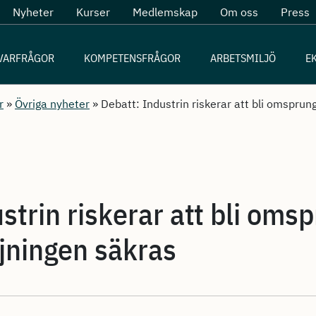
Nyheter
Kurser
Medlemskap
Om oss
Press
VARFRÅGOR
KOMPETENSFRÅGOR
ARBETSMILJÖ
E
r
»
Övriga nyheter
»
Debatt: Industrin riskerar att bli omsprun
strin riskerar att bli om
rjningen säkras