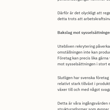
Därför är det olyckligt att re
detta trots att arbetskraftsin
Bakslag mot sysselsättninge
Utebliven rekrytering påverk
omställningen inte kan produce
Företag kan precis lika gärn
mot sysselsättningen i stort 
Slutligen har svenska företag
relativt stark tillväxt i produ
växer till och med något svag
Detta är våra ingångsvärden nä
strukturreformer som gynnar s