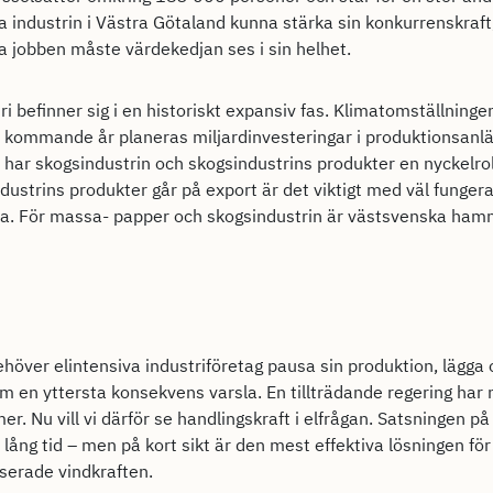
Ska industrin i Västra Götaland kunna stärka sin konkurrenskraft,
a jobben måste värdekedjan ses i sin helhet.
i befinner sig i en historiskt expansiv fas. Klimatomställningen 
 kommande år planeras miljardinvesteringar i produktionsanlä
har skogsindustrin och skogsindustrins produkter en nyckelrol
ustrins produkter går på export är det viktigt med väl funger
rna. För massa- papper och skogsindustrin är västsvenska ham
ehöver elintensiva industriföretag pausa sin produktion, lägga 
som en yttersta konsekvens varsla. En tillträdande regering har n
er. Nu vill vi därför se handlingskraft i elfrågan. Satsningen på
 lång tid – men på kort sikt är den mest effektiva lösningen för
serade vindkraften.