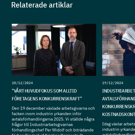
Relaterade artiklar
20/12/2024
19/12/2024
”VÅRT HUVUDFOKUS SOM ALLTID
INDUSTRIARBET
FÖRETAGENS KONKURRENSKRAFT”
AVTALSFÖRHAND
KONKURRENSKR
Den 19 december växlade arbetsgivarna och
facken inom industrin yrkanden inför
KOSTNADSKONT
avtalsförhandlingarna 2025. Vi ställde några
Idag växlar arbet
frågor till Industriarbetsgivarnas
industrin yrkande
förhandlingschef Per Widolf och biträdande
avtalsförhandling