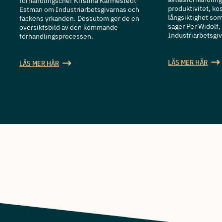
förhandlingschef Kristina Karmestedt
produktivitet, ko
Estman om Industriarbetsgivarnas och
långsiktighet so
fackens yrkanden. Dessutom ger de en
säger Per Widolf,
översiktsbild av den kommande
Industriarbetsgiv
förhandlingsprocessen.
LÄS MER HÄR
LÄS MER HÄR
SE ALLA ARTIKLAR