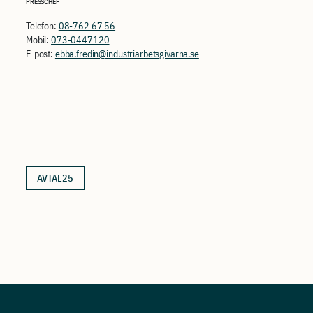
PRESSCHEF
Telefon:
08-762 67 56
Mobil:
073-0447120
E-post:
ebba.fredin@industriarbetsgivarna.se
AVTAL25