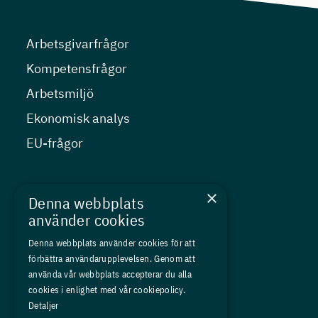
Arbetsgivarfrågor
Kompetensfrågor
Arbetsmiljö
Ekonomisk analys
EU-frågor
Nyheter
×
Denna webbplats
Kurser
använder cookies
Medlemskap
Denna webbplats använder cookies för att
förbättra användarupplevelsen. Genom att
Om oss
använda vår webbplats accepterar du alla
Press
cookies i enlighet med vår cookiepolicy.
Detaljer
In English