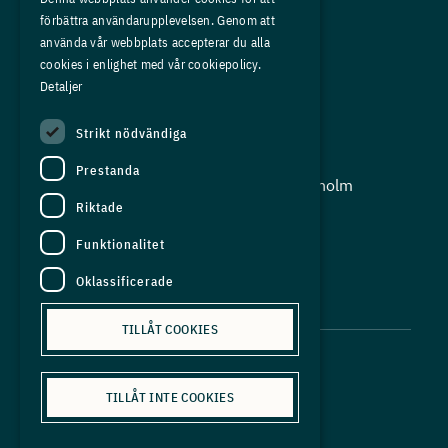
förbättra användarupplevelsen. Genom att
Om oss
använda vår webbplats accepterar du alla
Press
cookies i enlighet med vår cookiepolicy.
Detaljer
In English
Strikt nödvändiga
Adress:
Prestanda
Storgatan 19, Box 5501, 114 85 Stockholm
Riktade
Organisationsnummer:
556625 - 8389
Funktionalitet
E-post:
Oklassificerade
info@industriarbetsgivarna.se
TILLÅT COOKIES
TILLÅT INTE COOKIES
Personuppgiftspolicy