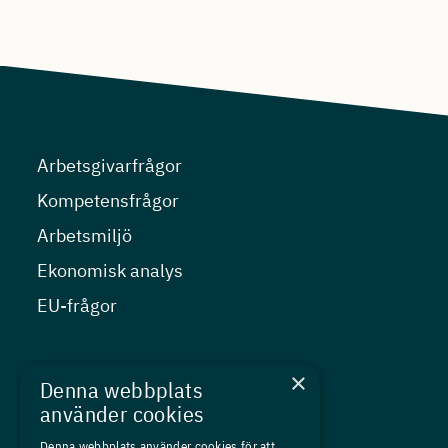
Arbetsgivarfrågor
Kompetensfrågor
Arbetsmiljö
Ekonomisk analys
EU-frågor
Nyheter
×
Denna webbplats
Kurser
använder cookies
Medlemskap
Denna webbplats använder cookies för att