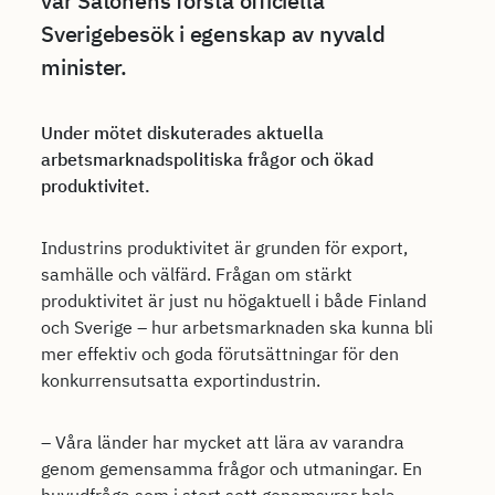
var Satonens första officiella
Sverigebesök i egenskap av nyvald
minister.
Under mötet diskuterades aktuella
arbetsmarknadspolitiska frågor och ökad
produktivitet.
Industrins produktivitet är grunden för export,
samhälle och välfärd. Frågan om stärkt
produktivitet är just nu högaktuell i både Finland
och Sverige – hur arbetsmarknaden ska kunna bli
mer effektiv och goda förutsättningar för den
konkurrensutsatta exportindustrin.
– Våra länder har mycket att lära av varandra
genom gemensamma frågor och utmaningar. En
huvudfråga som i stort sett genomsyrar hela