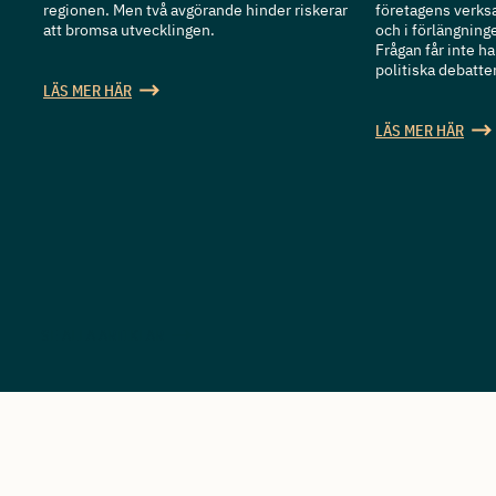
regionen. Men två avgörande hinder riskerar
företagens verks
att bromsa utvecklingen.
och i förlängning
Frågan får inte 
politiska debatten
LÄS MER HÄR
LÄS MER HÄR
SE ALLA ARTIKLAR