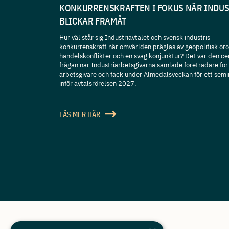
KONKURRENSKRAFTEN I FOKUS NÄR INDU
BLICKAR FRAMÅT
Hur väl står sig Industriavtalet och svensk industris
konkurrenskraft när omvärlden präglas av geopolitisk oro
handelskonflikter och en svag konjunktur? Det var den ce
frågan när Industriarbetsgivarna samlade företrädare för
arbetsgivare och fack under Almedalsveckan för ett sem
inför avtalsrörelsen 2027.
LÄS MER HÄR