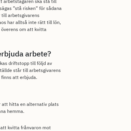
 arbetstagaren ska stå till
sägas ”stå risken” för sådana
till arbetsgivarens
 har alltså inte rätt till lön,
 överens om att kvitta
 erbjuda arbete?
s driftstopp till följd av
llde står till arbetsgivarens
 finns att erbjuda.
t hitta en alternativ plats
tanna hemma.
att kvitta frånvaron mot