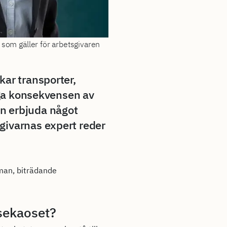
 som gäller för arbetsgivaren
kar transporter,
liga konsekvensen av
kan erbjuda något
givarnas expert reder
tman, biträdande
esekaoset?