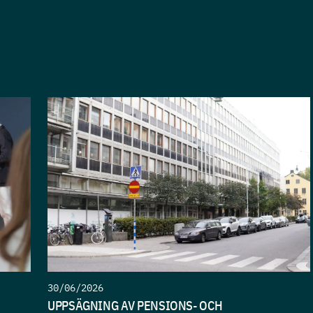
30/06/2026
UPPSÄGNING AV PENSIONS- OCH