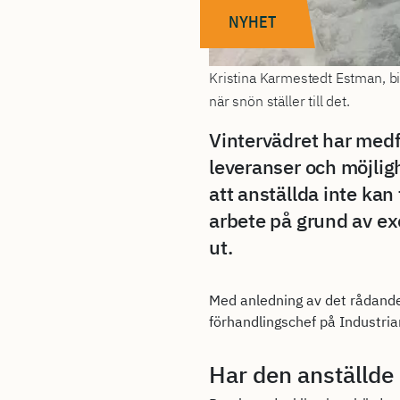
NYHET
Kristina Karmestedt Estman, bi
när snön ställer till det.
Vintervädret har medf
leveranser och möjligh
att anställda inte kan 
arbete på grund av ex
ut.
Med anledning av det rådande 
förhandlingschef på Industria
Har den anställde 