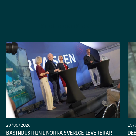
SE ALLA ARTIKLAR
29/06/2026
15/
BASINDUSTRIN I NORRA SVERIGE LEVERERAR
DEB