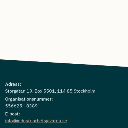
Adress:
Storgatan 19, Box 5501, 114 85 Stockholm
Organisationsnummer:
556625 - 8389
E-post:
info@industriarbetsgivarna.se