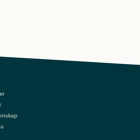
er
r
emskap
ss