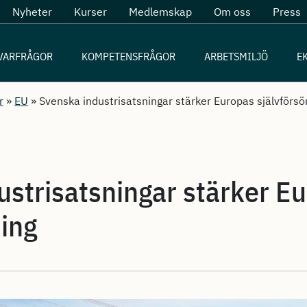
Nyheter
Kurser
Medlemskap
Om oss
Press
VARFRÅGOR
KOMPETENSFRÅGOR
ARBETSMILJÖ
E
r
»
EU
»
Svenska industrisatsningar stärker Europas självförsö
ustrisatsningar stärker E
ning