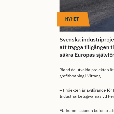
NYHET
Svenska industriprojekt
att trygga tillgången 
säkra Europas självför
Bland de utvalda projekten åt
grafitbrytning i Vittangi.
– Projekten är avgörande för 
Industriarbetsgivarnas vd Pe
EU-kommissionen betonar att 