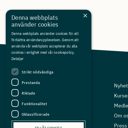
×
Denna webbplats
använder cookies
Denna webbplats använder cookies för att
förbättra användarupplevelsen. Genom att
använda vår webbplats accepterar du alla
cookies i enlighet med vår cookiepolicy.
Detaljer
Strikt nödvändiga
Prestanda
Arbetsgivarfrågor
Nyhet
Riktade
Kompetensfrågor
Kurse
Funktionalitet
Arbetsmiljö
Medl
Oklassificerade
Ekonomisk analys
Om o
EU-frågor
Press