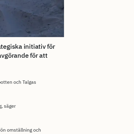
egiska initiativ för
 avgörande för att
botten och Talgas
g, säger
rön omställning och