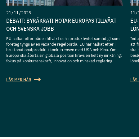
21/11/2025
11/
DEBATT: BYRÅKRATI HOTAR EUROPAS TILLVÄXT
EU-
OCH SVENSKA JOBB
LÖ
EU halkar efter både i tillväxt och i produktivitet samtidigt som
Indu
företag tyngs av en växande regelbörda. EU har halkat efter i
att 
bruttonationalprodukt i konkurrensen med USA och Kina. Om
ska 
Europa ska återta sin globala position krävs en helt ny inriktning:
besl
fokus på konkurrenskraft, innovation och minskad reglering.
löne
LÄS MER HÄR
LÄS