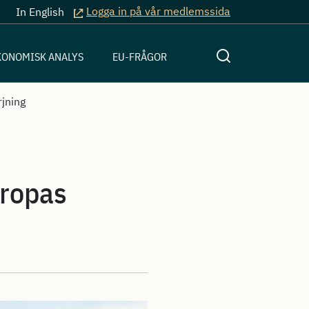
Logga in på vår medlemssida
In English
KONOMISK ANALYS
EU-FRÅGOR
rjning
uropas