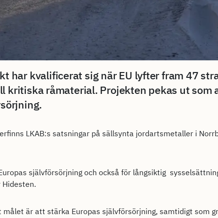
 har kvalificerat sig när EU lyfter fram 47 strat
till kritiska råmaterial. Projekten pekas ut som
sörjning.
erfinns LKAB:s satsningar på sällsynta jordartsmetaller i Norr
Europas självförsörjning och också för långsiktig sysselsättnin
r Hidesten.
målet är att stärka Europas självförsörjning, samtidigt som g