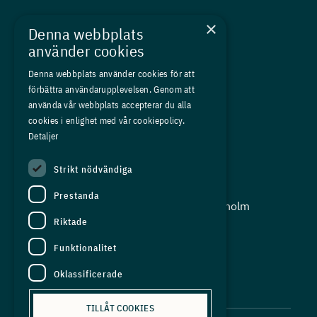
Nyheter
×
Denna webbplats
Kurser
använder cookies
Medlemskap
Denna webbplats använder cookies för att
förbättra användarupplevelsen. Genom att
Om oss
använda vår webbplats accepterar du alla
Press
cookies i enlighet med vår cookiepolicy.
Detaljer
In English
Strikt nödvändiga
Adress:
Prestanda
Storgatan 19, Box 5501, 114 85 Stockholm
Riktade
Organisationsnummer:
556625 - 8389
Funktionalitet
E-post:
Oklassificerade
info@industriarbetsgivarna.se
TILLÅT COOKIES