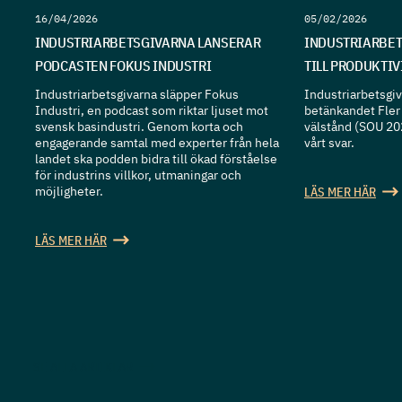
16/04/2026
05/02/2026
INDUSTRIARBETSGIVARNA LANSERAR
INDUSTRIARBET
PODCASTEN FOKUS INDUSTRI
TILL PRODUKTI
Industriarbetsgivarna släpper Fokus
Industriarbetsgiva
Industri, en podcast som riktar ljuset mot
betänkandet Fler 
svensk basindustri. Genom korta och
välstånd (SOU 20
engagerande samtal med experter från hela
vårt svar.
landet ska podden bidra till ökad förståelse
för industrins villkor, utmaningar och
möjligheter.
LÄS MER HÄR
LÄS MER HÄR
SE ALLA ARTIKLAR