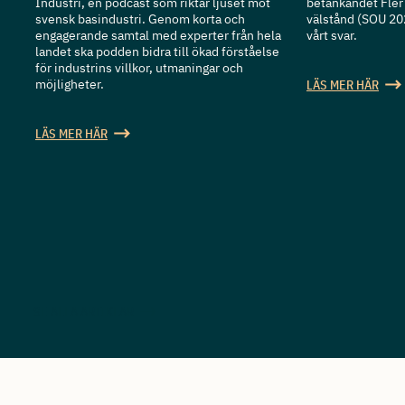
Industri, en podcast som riktar ljuset mot
betänkandet Fler 
svensk basindustri. Genom korta och
välstånd (SOU 20
engagerande samtal med experter från hela
vårt svar.
landet ska podden bidra till ökad förståelse
för industrins villkor, utmaningar och
möjligheter.
LÄS MER HÄR
LÄS MER HÄR
SE ALLA ARTIKLAR