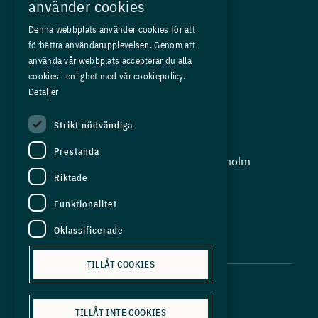
Kurser
använder cookies
Medlemskap
Denna webbplats använder cookies för att
förbättra användarupplevelsen. Genom att
Om oss
använda vår webbplats accepterar du alla
Press
cookies i enlighet med vår cookiepolicy.
Detaljer
In English
Strikt nödvändiga
Adress:
Prestanda
Storgatan 19, Box 5501, 114 85 Stockholm
Riktade
Organisationsnummer:
556625 - 8389
Funktionalitet
E-post:
Oklassificerade
info@industriarbetsgivarna.se
TILLÅT COOKIES
TILLÅT INTE COOKIES