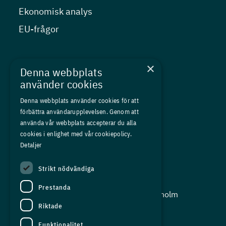
Ekonomisk analys
EU-frågor
Nyheter
×
Denna webbplats
Kurser
använder cookies
Medlemskap
Denna webbplats använder cookies för att
förbättra användarupplevelsen. Genom att
Om oss
använda vår webbplats accepterar du alla
Press
cookies i enlighet med vår cookiepolicy.
Detaljer
In English
Strikt nödvändiga
Adress:
Prestanda
Storgatan 19, Box 5501, 114 85 Stockholm
Riktade
Organisationsnummer:
556625 - 8389
Funktionalitet