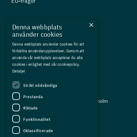
EU-frågor
Nyheter
×
Denna webbplats
Kurser
använder cookies
Medlemskap
Denna webbplats använder cookies för att
förbättra användarupplevelsen. Genom att
Om oss
använda vår webbplats accepterar du alla
Press
cookies i enlighet med vår cookiepolicy.
Detaljer
In English
Strikt nödvändiga
Adress:
Prestanda
Storgatan 19, Box 5501, 114 85 Stockholm
Riktade
Organisationsnummer:
556625 - 8389
Funktionalitet
E-post:
Oklassificerade
info@industriarbetsgivarna.se