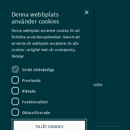
Nyheter
×
Denna webbplats
Kurser
använder cookies
Medlemskap
Denna webbplats använder cookies för att
förbättra användarupplevelsen. Genom att
Om oss
använda vår webbplats accepterar du alla
Press
cookies i enlighet med vår cookiepolicy.
Detaljer
In English
Strikt nödvändiga
Adress:
Prestanda
Storgatan 19, Box 5501, 114 85 Stockholm
Riktade
Organisationsnummer:
556625 - 8389
Funktionalitet
E-post:
Oklassificerade
info@industriarbetsgivarna.se
TILLÅT COOKIES