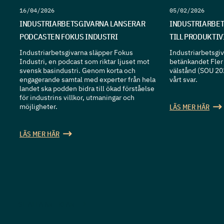
16/04/2026
05/02/2026
INDUSTRIARBETSGIVARNA LANSERAR
INDUSTRIARBET
PODCASTEN FOKUS INDUSTRI
TILL PRODUKTI
Industriarbetsgivarna släpper Fokus
Industriarbetsgiva
Industri, en podcast som riktar ljuset mot
betänkandet Fler 
svensk basindustri. Genom korta och
välstånd (SOU 20
engagerande samtal med experter från hela
vårt svar.
landet ska podden bidra till ökad förståelse
för industrins villkor, utmaningar och
möjligheter.
LÄS MER HÄR
LÄS MER HÄR
SE ALLA ARTIKLAR