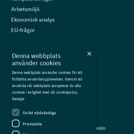
Arbetsmiljö
Ekonomisk analys
EU-frågor
Nyheter
×
Denna webbplats
Kurser
använder cookies
Medlemskap
Denna webbplats använder cookies för att
förbättra användarupplevelsen. Genom att
Om oss
använda vår webbplats accepterar du alla
Press
cookies i enlighet med vår cookiepolicy.
Detaljer
In English
Strikt nödvändiga
Adress:
Prestanda
Storgatan 19, Box 5501, 114 85 Stockholm