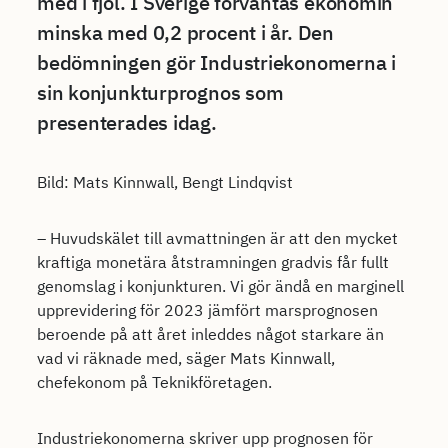
med i fjol. I Sverige förväntas ekonomin
minska med 0,2 procent i år. Den
bedömningen gör Industriekonomerna i
sin konjunkturprognos som
presenterades idag.
Bild: Mats Kinnwall, Bengt Lindqvist
– Huvudskälet till avmattningen är att den mycket
kraftiga monetära åtstramningen gradvis får fullt
genomslag i konjunkturen. Vi gör ändå en marginell
upprevidering för 2023 jämfört marsprognosen
beroende på att året inleddes något starkare än
vad vi räknade med, säger Mats Kinnwall,
chefekonom på Teknikföretagen.
Industriekonomerna skriver upp prognosen för