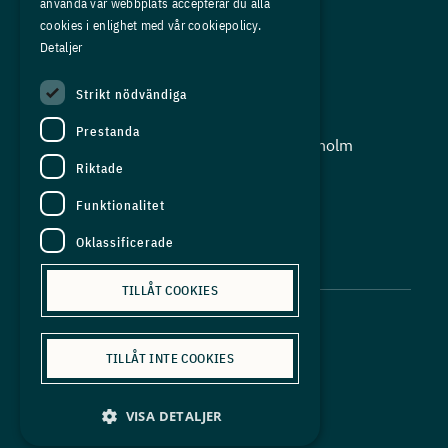
använda vår webbplats accepterar du alla
Press
cookies i enlighet med vår cookiepolicy.
Detaljer
In English
Strikt nödvändiga
Adress:
Prestanda
Storgatan 19, Box 5501, 114 85 Stockholm
Riktade
Organisationsnummer:
556625 - 8389
Funktionalitet
E-post:
Oklassificerade
info@industriarbetsgivarna.se
TILLÅT COOKIES
TILLÅT INTE COOKIES
Personuppgiftspolicy
VISA DETALJER