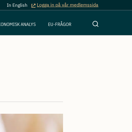
Logga in på vår medlemssida
In English
KONOMISK ANALYS
EU-FRÅGOR