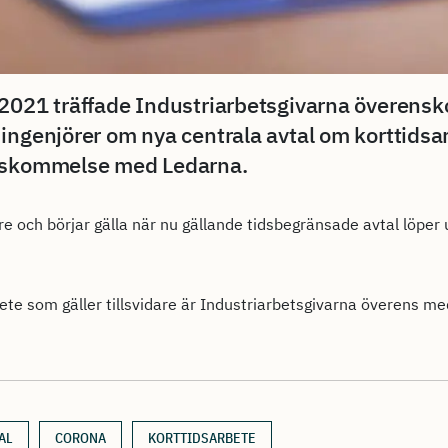
 2021 träffade Industriarbetsgivarna överen
ingenjörer om nya centrala avtal om korttidsa
enskommelse med Ledarna.
are och börjar gälla när nu gällande tidsbegränsade avtal löper u
ete som gäller tillsvidare är Industriarbetsgivarna överens m
AL
CORONA
KORTTIDSARBETE