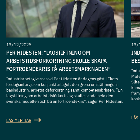
13/12/2025
13/
PER HIDESTEN: ”LAGSTIFTNING OM
IN
ARBETSTIDSFÖRKORTNING SKULLE SKAPA
BES
FÖRTROENDEKRIS PÅ ARBETSMARKNADEN”
Indu
Mate
Industriarbetsgivarnas vd Per Hidesten är dagens gäst i Ekots
Slit
lördagsintervju om konjunkturläget, den gröna omställningen i
klim
basindustrin, arbetstidsförkortning samt kompetensbristen. ”En
fram
lagstiftning om arbetstidsförkortning skulle skada hela den
konk
svenska modellen och bli en förtroendekris”, säger Per Hidesten.
LÄS
LÄS MER HÄR