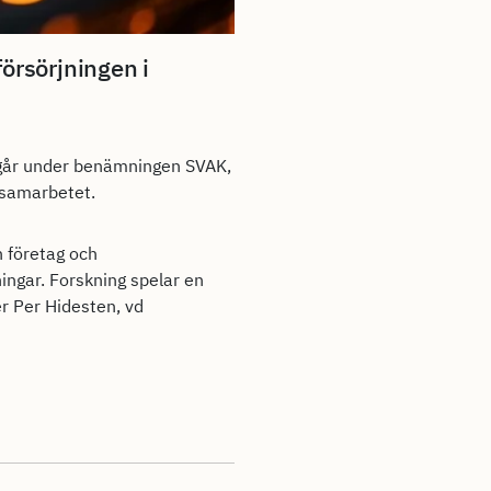
örsörjningen i
går under benämningen SVAK,
 samarbetet.
 företag och
ningar. Forskning spelar en
er Per Hidesten, vd