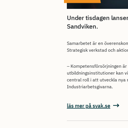
Under tisdagen lanser
Sandviken.
Samarbetet är en överensko
Strategisk verkstad och akti
– Kompetensförsörjningen är 
utbildningsinstitutioner kan v
central roll i att utveckla n
Industriarbetsgivarna.
läs mer på svak.se