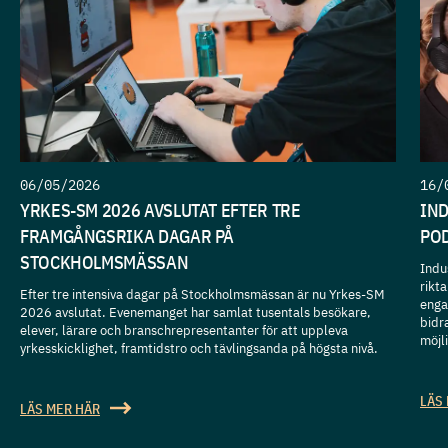
06/05/2026
16/
YRKES-SM 2026 AVSLUTAT EFTER TRE
IN
FRAMGÅNGSRIKA DAGAR PÅ
PO
STOCKHOLMSMÄSSAN
Indu
rikt
Efter tre intensiva dagar på Stockholmsmässan är nu Yrkes-SM
enga
2026 avslutat. Evenemanget har samlat tusentals besökare,
bidra
elever, lärare och branschrepresentanter för att uppleva
möjl
yrkesskicklighet, framtidstro och tävlingsanda på högsta nivå.
LÄS
LÄS MER HÄR