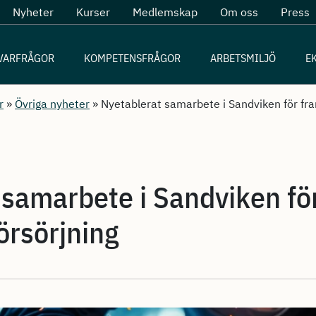
Nyheter
Kurser
Medlemskap
Om oss
Press
VARFRÅGOR
KOMPETENSFRÅGOR
ARBETSMILJÖ
E
r
»
Övriga nyheter
»
Nyetablerat samarbete i Sandviken för fr
 samarbete i Sandviken fö
rsörjning