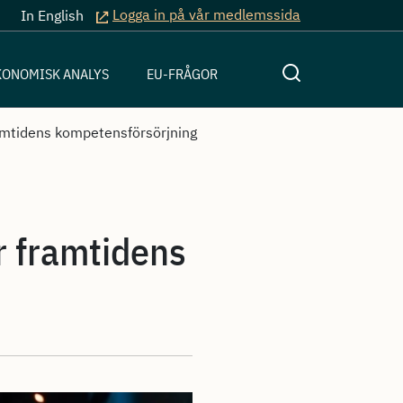
Logga in på vår medlemssida
In English
KONOMISK ANALYS
EU-FRÅGOR
amtidens kompetensförsörjning
r framtidens