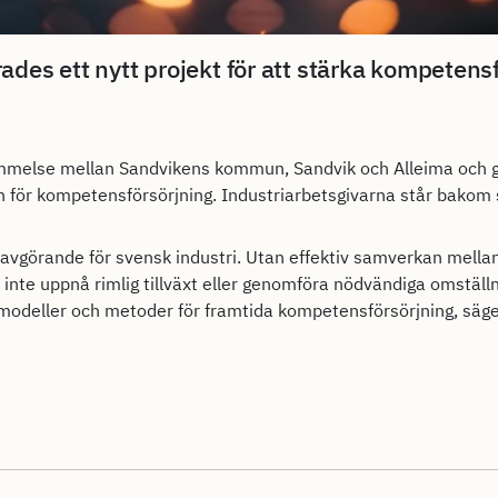
ades ett nytt projekt för att stärka kompetensf
mmelse mellan Sandvikens kommun, Sandvik och Alleima och 
on för kompetensförsörjning. Industriarbetsgivarna står bakom
avgörande för svensk industri. Utan effektiv samverkan mellan
i inte uppnå rimlig tillväxt eller genomföra nödvändiga omställ
ya modeller och metoder för framtida kompetensförsörjning, säg