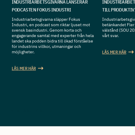
INDUSTRIARBETSGIVARNA LANSERAR
INDUSTRIARBET
PODCASTEN FOKUS INDUSTRI
TILL PRODUKTI
Industriarbetsgivarna släpper Fokus
Industriarbetsgiva
Industri, en podcast som riktar ljuset mot
betänkandet Fler 
svensk basindustri. Genom korta och
välstånd (SOU 20
engagerande samtal med experter från hela
vårt svar.
landet ska podden bidra till ökad förståelse
för industrins villkor, utmaningar och
möjligheter.
LÄS MER HÄR
LÄS MER HÄR
SE ALLA ARTIKLAR