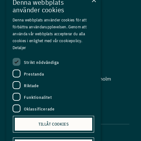
×
Denna webbplats
Kurser
använder cookies
Medlemskap
Denna webbplats använder cookies för att
förbättra användarupplevelsen. Genom att
Om oss
använda vår webbplats accepterar du alla
Press
cookies i enlighet med vår cookiepolicy.
Detaljer
In English
Strikt nödvändiga
Adress:
Prestanda
Storgatan 19, Box 5501, 114 85 Stockholm
Riktade
Organisationsnummer:
556625 - 8389
Funktionalitet
E-post:
Oklassificerade
info@industriarbetsgivarna.se
TILLÅT COOKIES