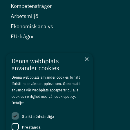
Kompetensfrågor
Arbetsmiljö
Ekonomisk analys
EU-frågor
Nyheter
×
Denna webbplats
Kurser
använder cookies
Medlemskap
Denna webbplats använder cookies för att
förbättra användarupplevelsen. Genom att
Om oss
använda vår webbplats accepterar du alla
Press
cookies i enlighet med vår cookiepolicy.
Detaljer
In English
Strikt nödvändiga
Adress:
Prestanda