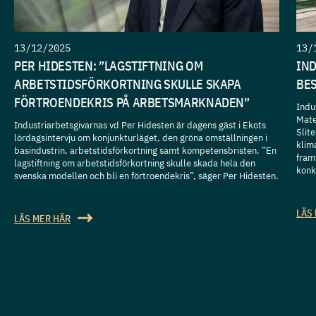
13/12/2025
13/
PER HIDESTEN: ”LAGSTIFTNING OM
IN
ARBETSTIDSFÖRKORTNING SKULLE SKAPA
BES
FÖRTROENDEKRIS PÅ ARBETSMARKNADEN”
Indu
Mate
Industriarbetsgivarnas vd Per Hidesten är dagens gäst i Ekots
Slit
lördagsintervju om konjunkturläget, den gröna omställningen i
klim
basindustrin, arbetstidsförkortning samt kompetensbristen. ”En
fram
lagstiftning om arbetstidsförkortning skulle skada hela den
konk
svenska modellen och bli en förtroendekris”, säger Per Hidesten.
LÄS
LÄS MER HÄR