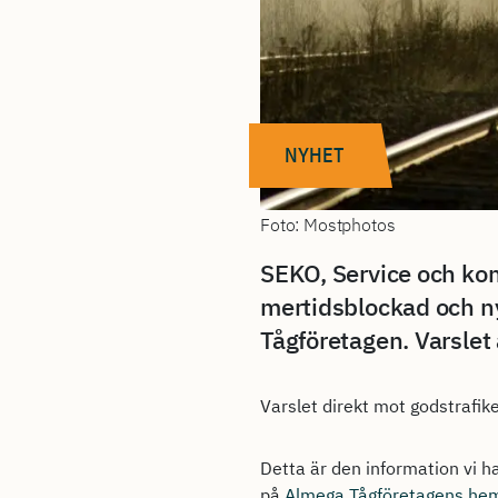
NYHET
Foto: Mostphotos
SEKO, Service och kom
mertidsblockad och n
Tågföretagen. Varslet 
Varslet direkt mot godstrafiken
Detta är den information vi h
på
Almega Tågföretagens hem