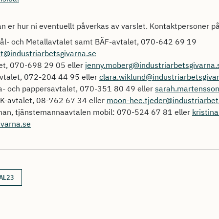
rån er hur ni eventuellt påverkas av varslet. Kontaktpersoner p
tål- och Metallavtalet samt BÄF-avtalet, 070-642 69 19
dt@industriarbetsgivarna.se
et, 070-698 29 05 eller
jenny.moberg@industriarbetsgivarna.
vtalet, 072-204 44 95 eller
clara.wiklund@industriarbetsgiva
- och pappersavtalet, 070-351 80 49 eller
sarah.martensson
-avtalet, 08-762 67 34 eller
moon-hee.tjeder@industriarbet
man, tjänstemannaavtalen mobil: 070-524 67 81 eller
kristin
varna.se
AL23