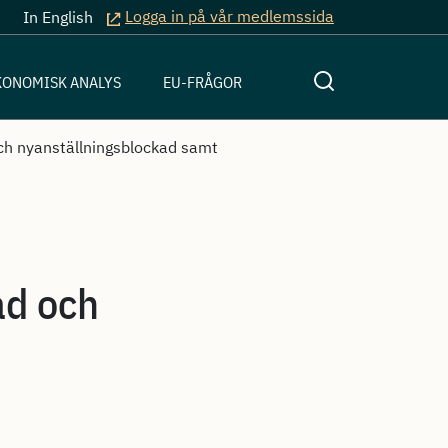
Logga in på vår medlemssida
In English
KONOMISK ANALYS
EU-FRÅGOR
ch nyanställningsblockad samt
ad och