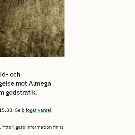
id- och
ggelse mot Almega
m godstrafik.
 15.00.
Se
bifogat varsel
.
 Ytterligare information finns