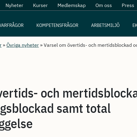
Nyheter
Kurser
Medlemskap
Om oss
Press
VARFRÅGOR
KOMPETENSFRÅGOR
ARBETSMILJÖ
E
r
»
Övriga nyheter
»
Varsel om övertids- och mertidsblockad o
vertids- och mertidsblock
ngsblockad samt total
ggelse