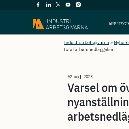
ARBETSGI
Industriarbetsgivarna
»
Nyhete
total arbetsnedläggelse
02 maj 2023
Varsel om ö
nyanställni
arbetsnedlä