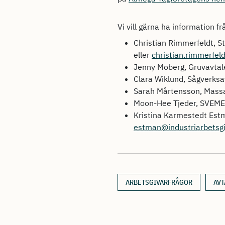
Vi vill gärna ha information f
Christian Rimmerfeldt, S
eller
christian.rimmerfel
Jenny Moberg, Gruvavtal
Clara Wiklund, Sågverksa
Sarah Mårtensson, Massa
Moon-Hee Tjeder, SVEMEK
Kristina Karmestedt Est
estman@industriarbetsgi
ARBETSGIVARFRÅGOR
AVT