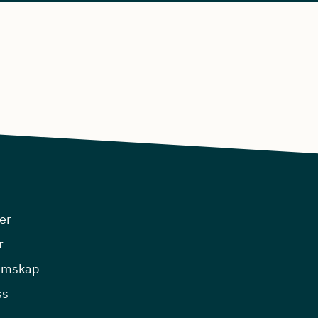
er
r
emskap
ss