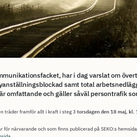
munikationsfacket, har i dag varslat om övert
yanställningsblockad samt total arbetsnedlä
är omfattande och gäller såväl persontrafik so
 träder framför allt i kraft i steg 3
torsdagen den 18 maj, kl.
ar för närvarande och som finns publicerad på SEKO:s hemsida.
sida.