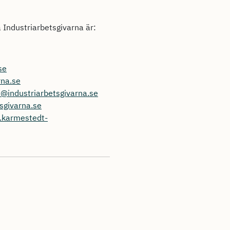
å Industriarbetsgivarna är:
se
rna.se
@industriarbetsgivarna.se
sgivarna.se
a.karmestedt-