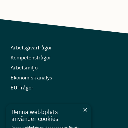
Arbetsgivarfrågor
Kompetensfrågor
Arbetsmiljö
Ekonomisk analys
EU-frågor
Nyheter
×
Denna webbplats
Kurser
använder cookies
Medlemskap
Denna webbplats använder cookies för att