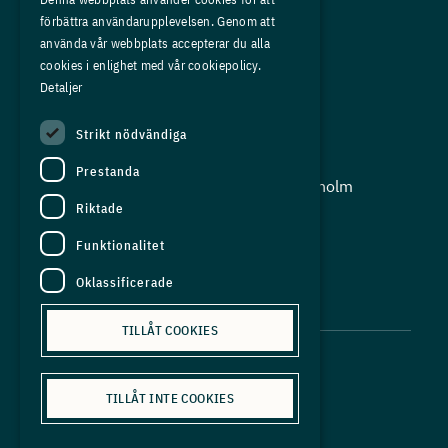
förbättra användarupplevelsen. Genom att
Om oss
använda vår webbplats accepterar du alla
Press
cookies i enlighet med vår cookiepolicy.
Detaljer
In English
Strikt nödvändiga
Adress:
Prestanda
Storgatan 19, Box 5501, 114 85 Stockholm
Riktade
Organisationsnummer:
556625 - 8389
Funktionalitet
E-post:
Oklassificerade
info@industriarbetsgivarna.se
TILLÅT COOKIES
TILLÅT INTE COOKIES
Personuppgiftspolicy