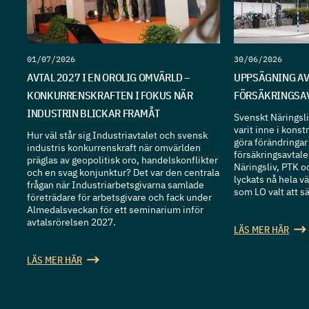
01/07/2026
30/06/2026
AVTAL 2027 I EN OROLIG OMVÄRLD –
UPPSÄGNING AV
KONKURRENSKRAFTEN I FOKUS NÄR
FÖRSÄKRINGSA
INDUSTRIN BLICKAR FRAMÅT
Svenskt Näringsli
varit inne i konst
Hur väl står sig Industriavtalet och svensk
göra förändringar
industris konkurrenskraft när omvärlden
försäkringsavtal
präglas av geopolitisk oro, handelskonflikter
Näringsliv, PTK o
och en svag konjunktur? Det var den centrala
lyckats nå hela v
frågan när Industriarbetsgivarna samlade
som LO valt att s
företrädare för arbetsgivare och fack under
Almedalsveckan för ett seminarium inför
avtalsrörelsen 2027.
LÄS MER HÄR
LÄS MER HÄR