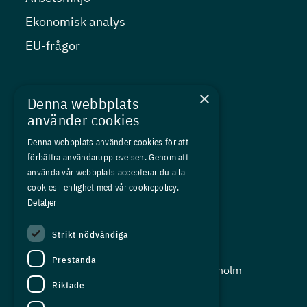
Ekonomisk analys
EU-frågor
Nyheter
×
Denna webbplats
Kurser
använder cookies
Medlemskap
Denna webbplats använder cookies för att
förbättra användarupplevelsen. Genom att
Om oss
använda vår webbplats accepterar du alla
Press
cookies i enlighet med vår cookiepolicy.
Detaljer
In English
Strikt nödvändiga
Adress:
Prestanda
Storgatan 19, Box 5501, 114 85 Stockholm
Riktade
Organisationsnummer:
556625 - 8389