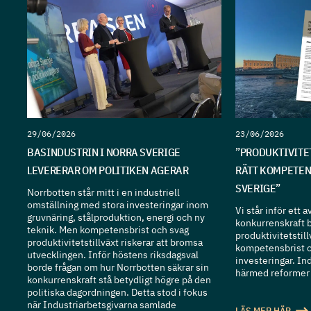
29/06/2026
23/06/2026
BASINDUSTRIN I NORRA SVERIGE
”PRODUKTIVITET
LEVERERAR OM POLITIKEN AGERAR
RÄTT KOMPETEN
SVERIGE”
Norrbotten står mitt i en industriell
omställning med stora investeringar inom
Vi står inför ett
gruvnäring, stålproduktion, energi och ny
konkurrenskraft 
teknik. Men kompetensbrist och svag
produktivitetstil
produktivitetstillväxt riskerar att bromsa
kompetensbrist 
utvecklingen. Inför höstens riksdagsval
investeringar. In
borde frågan om hur Norrbotten säkrar sin
härmed reformer
konkurrenskraft stå betydligt högre på den
politiska dagordningen. Detta stod i fokus
när Industriarbetsgivarna samlade