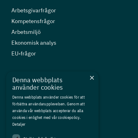
Arbetsgivarfrågor
Kompetensfrågor
Arbetsmiljö
Ekonomisk analys
EU-frågor
Nyheter
×
Denna webbplats
Kurser
använder cookies
Medlemskap
Denna webbplats använder cookies för att
förbättra användarupplevelsen. Genom att
Om oss
använda vår webbplats accepterar du alla
Press
cookies i enlighet med vår cookiepolicy.
Detaljer
In English