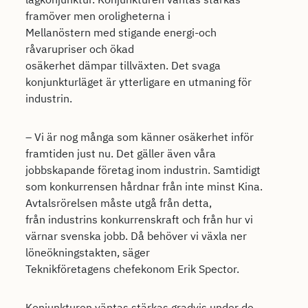
framöver men oroligheterna i
Mellanöstern med stigande energi-och
råvarupriser och ökad
osäkerhet dämpar tillväxten. Det svaga
konjunkturläget är ytterligare en utmaning för
industrin.
– Vi är nog många som känner osäkerhet inför
framtiden just nu. Det gäller även våra
jobbskapande företag inom industrin. Samtidigt
som konkurrensen hårdnar från inte minst Kina.
Avtalsrörelsen måste utgå från detta,
från industrins konkurrenskraft och från hur vi
värnar svenska jobb. Då behöver vi växla ner
löneökningstakten, säger
Teknikföretagens chefekonom Erik Spector.
Konjunkturen väntas stärkas gradvis under de