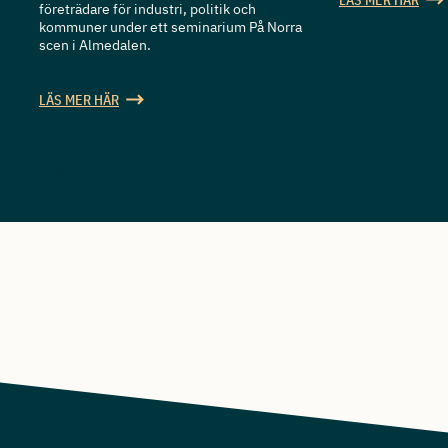
LÄS MER HÄR
företrädare för industri, politik och
kommuner under ett seminarium På Norra
scen i Almedalen.
LÄS MER HÄR
SE ALLA ARTIKLAR