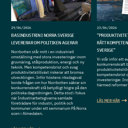
29/06/2026
23/06/2026
BASINDUSTRIN I NORRA SVERIGE
”PRODUKTIVITET
LEVERERAR OM POLITIKEN AGERAR
RÄTT KOMPETEN
SVERIGE”
Norrbotten står mitt i en industriell
omställning med stora investeringar inom
Vi står inför ett
gruvnäring, stålproduktion, energi och ny
konkurrenskraft 
teknik. Men kompetensbrist och svag
produktivitetstil
produktivitetstillväxt riskerar att bromsa
kompetensbrist 
utvecklingen. Inför höstens riksdagsval
investeringar. In
borde frågan om hur Norrbotten säkrar sin
härmed reformer
konkurrenskraft stå betydligt högre på den
politiska dagordningen. Detta stod i fokus
när Industriarbetsgivarna samlade
LÄS MER HÄR
företrädare för industri, politik och
kommuner under ett seminarium På Norra
scen i Almedalen.