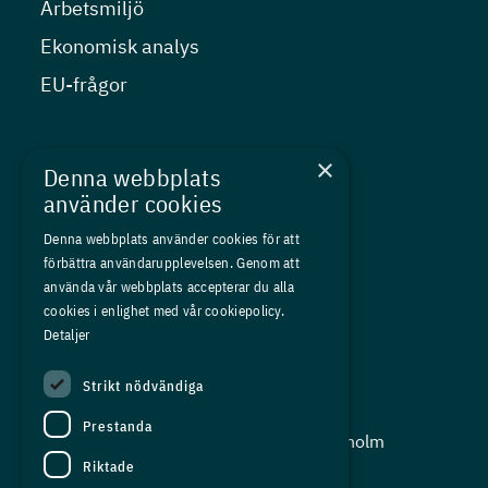
Arbetsmiljö
Ekonomisk analys
EU-frågor
Nyheter
×
Denna webbplats
Kurser
använder cookies
Medlemskap
Denna webbplats använder cookies för att
förbättra användarupplevelsen. Genom att
Om oss
använda vår webbplats accepterar du alla
Press
cookies i enlighet med vår cookiepolicy.
Detaljer
In English
Strikt nödvändiga
Adress:
Prestanda
Storgatan 19, Box 5501, 114 85 Stockholm
Riktade
Organisationsnummer: