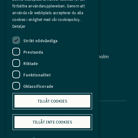
förbättra användarupplevelsen. Genom att
Om oss
använda vår webbplats accepterar du alla
Press
cookies i enlighet med vår cookiepolicy.
Detaljer
In English
Strikt nödvändiga
Adress:
Prestanda
Storgatan 19, Box 5501, 114 85 Stockholm
Riktade
Organisationsnummer:
556625 - 8389
Funktionalitet
E-post:
Oklassificerade
info@industriarbetsgivarna.se
TILLÅT COOKIES
TILLÅT INTE COOKIES
Personuppgiftspolicy