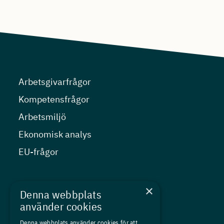
Arbetsgivarfrågor
Kompetensfrågor
Arbetsmiljö
Ekonomisk analys
EU-frågor
Nyheter
×
Denna webbplats
Kurser
använder cookies
Medlemskap
Denna webbplats använder cookies för att