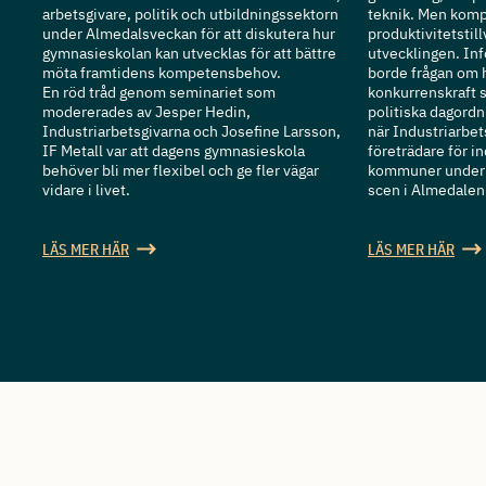
arbetsgivare, politik och utbildningssektorn
teknik. Men komp
under Almedalsveckan för att diskutera hur
produktivitetstill
gymnasieskolan kan utvecklas för att bättre
utvecklingen. Inf
möta framtidens kompetensbehov.
borde frågan om h
En röd tråd genom seminariet som
konkurrenskraft s
modererades av Jesper Hedin,
politiska dagordn
Industriarbetsgivarna och Josefine Larsson,
när Industriarbe
IF Metall var att dagens gymnasieskola
företrädare för in
behöver bli mer flexibel och ge fler vägar
kommuner under 
vidare i livet.
scen i Almedalen
LÄS MER HÄR
LÄS MER HÄR
SE ALLA ARTIKLAR