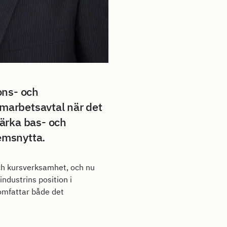
ons- och
amarbetsavtal när det
ärka bas- och
lemsnytta.
ch kursverksamhet, och nu
ndustrins position i
omfattar både det