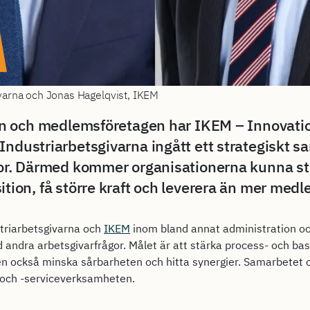
ivarna och Jonas Hagelqvist, IKEM
rin och medlemsföretagen har IKEM – Innovati
Industriarbetsgivarna ingått ett strategiskt s
gor. Därmed kommer organisationerna kunna st
ition, få större kraft och leverera än mer med
triarbetsgivarna och
IKEM
inom bland annat administration o
andra arbetsgivarfrågor. Målet är att stärka process- och basi
men också minska sårbarheten och hitta synergier. Samarbetet 
 och -serviceverksamheten.