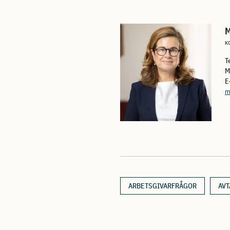
K
T
M
E
m
ARBETSGIVARFRÅGOR
AVT