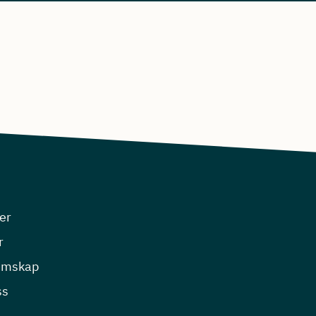
er
r
emskap
ss