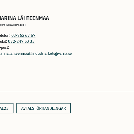
MARINA LÄHTEENMAA
OMMUNIKATIONSCHEF
elefon:
08-762 67 57
obil
:
072-247 50 33
-post:
arina.lahteenmaa@industriarbetsgivarna.se
AL23
AVTALSFÖRHANDLINGAR