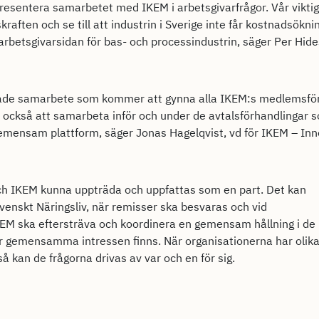
 presentera samarbetet med IKEM i arbetsgivarfrågor. Vår viktig
ften och se till att industrin i Sverige inte får kostnadsökni
å arbetsgivarsidan för bas- och processindustrin, säger Per Hide
kade samarbete som kommer att gynna alla IKEM:s medlemsfö
 också att samarbeta inför och under de avtalsförhandlingar s
gemensam plattform, säger Jonas Hagelqvist, vd för IKEM – Inn
ch IKEM kunna uppträda och uppfattas som en part. Det kan
nskt Näringsliv, när remisser ska besvaras och vid
IKEM ska eftersträva och koordinera en gemensam hållning i de
är gemensamma intressen finns. När organisationerna har olik
så kan de frågorna drivas av var och en för sig.