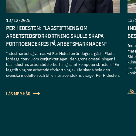
13/12/2025
13/
PER HIDESTEN: ”LAGSTIFTNING OM
IN
ARBETSTIDSFÖRKORTNING SKULLE SKAPA
BES
FÖRTROENDEKRIS PÅ ARBETSMARKNADEN”
Indu
Mate
Industriarbetsgivarnas vd Per Hidesten är dagens gäst i Ekots
Slit
lördagsintervju om konjunkturläget, den gröna omställningen i
klim
basindustrin, arbetstidsförkortning samt kompetensbristen. ”En
fram
lagstiftning om arbetstidsförkortning skulle skada hela den
konk
svenska modellen och bli en förtroendekris”, säger Per Hidesten.
LÄS
LÄS MER HÄR