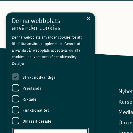
×
Denna webbplats
använder cookies
Denna webbplats använder cookies för att
förbättra användarupplevelsen. Genom att
använda vår webbplats accepterar du alla
cookies i enlighet med vår cookiepolicy.
Detaljer
Strikt nödvändiga
Prestanda
Arbetsgivarfrågor
Nyhet
Riktade
Kompetensfrågor
Kurse
Funktionalitet
Arbetsmiljö
Medl
Oklassificerade
Ekonomisk analys
Om o
EU-frågor
Press