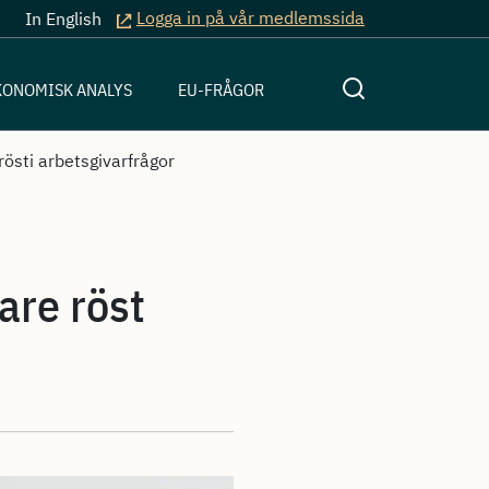
Logga in på vår medlemssida
In English
KONOMISK ANALYS
EU-FRÅGOR
rösti arbetsgivarfrågor
are röst