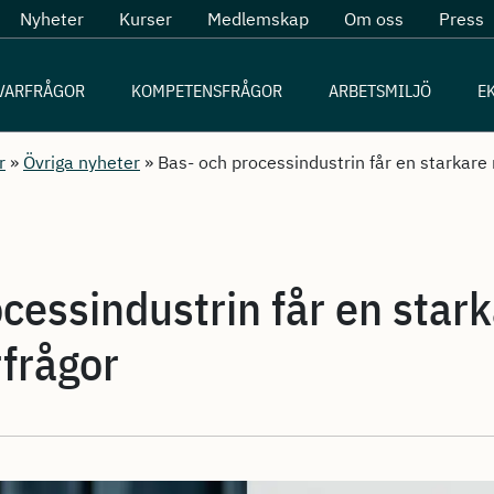
Nyheter
Kurser
Medlemskap
Om oss
Press
VARFRÅGOR
KOMPETENSFRÅGOR
ARBETSMILJÖ
E
r
»
Övriga nyheter
»
Bas- och processindustrin får en starkare 
cessindustrin får en stark
rfrågor