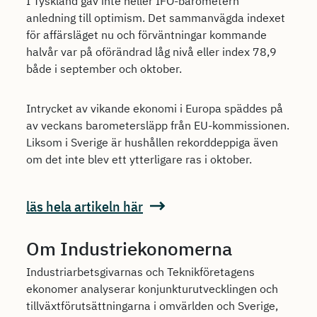
I Tyskland gav inte heller IFO-barometern
anledning till optimism. Det sammanvägda indexet
för affärsläget nu och förväntningar kommande
halvår var på oförändrad låg nivå eller index 78,9
både i september och oktober.
Intrycket av vikande ekonomi i Europa späddes på
av veckans barometersläpp från EU-kommissionen.
Liksom i Sverige är hushållen rekorddeppiga även
om det inte blev ett ytterligare ras i oktober.
läs hela artikeln här
Om Industriekonomerna
Industriarbetsgivarnas och Teknikföretagens
ekonomer analyserar konjunkturutvecklingen och
tillväxtförutsättningarna i omvärlden och Sverige,