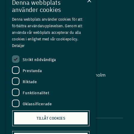
×
Denna webbplats
Kurser
använder cookies
Medlemskap
Denna webbplats använder cookies för att
förbättra användarupplevelsen. Genom att
Om oss
använda vår webbplats accepterar du alla
Press
cookies i enlighet med vår cookiepolicy.
Detaljer
In English
Strikt nödvändiga
Adress:
Prestanda
Storgatan 19, Box 5501, 114 85 Stockholm
Riktade
Organisationsnummer:
556625 - 8389
Funktionalitet
E-post:
Oklassificerade
info@industriarbetsgivarna.se
TILLÅT COOKIES