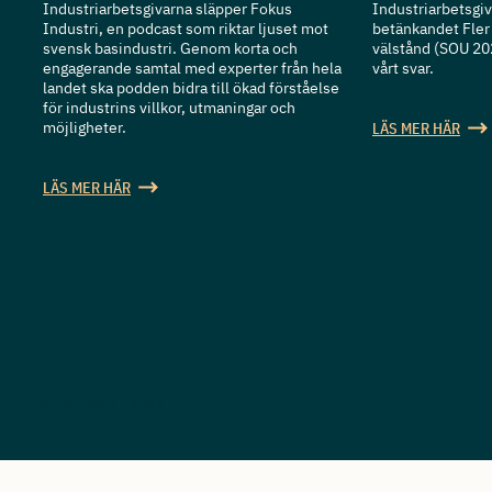
Industriarbetsgivarna släpper Fokus
Industriarbetsgiva
Industri, en podcast som riktar ljuset mot
betänkandet Fler 
svensk basindustri. Genom korta och
välstånd (SOU 20
engagerande samtal med experter från hela
vårt svar.
landet ska podden bidra till ökad förståelse
för industrins villkor, utmaningar och
möjligheter.
LÄS MER HÄR
LÄS MER HÄR
SE ALLA ARTIKLAR