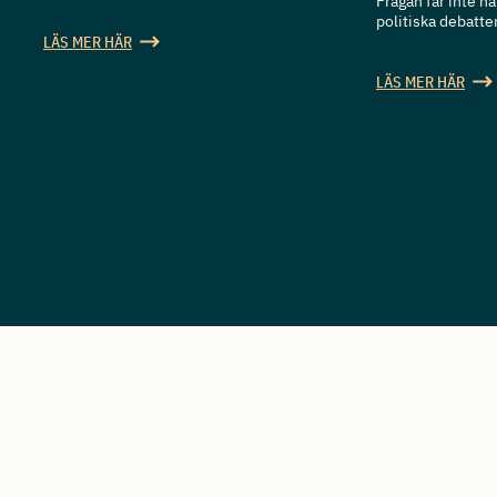
Frågan får inte 
politiska debatten
LÄS MER HÄR
LÄS MER HÄR
SE ALLA ARTIKLAR