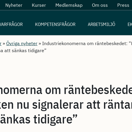
Nyheter
Kurser
Medlemskap
Om oss
Press
VARFRÅGOR
KOMPETENSFRÅGOR
ARBETSMILJÖ
E
r
»
Övriga nyheter
»
Industriekonomerna om räntebeskedet: ”R
a att sänkas tidigare”
nomerna om räntebeskedet
en nu signalerar att ränt
änkas tidigare”