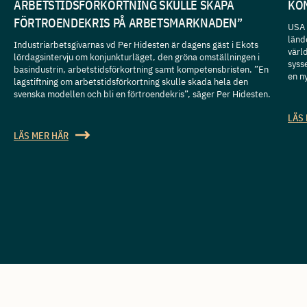
ARBETSTIDSFÖRKORTNING SKULLE SKAPA
KO
FÖRTROENDEKRIS PÅ ARBETSMARKNADEN”
USA h
länd
Industriarbetsgivarnas vd Per Hidesten är dagens gäst i Ekots
värl
lördagsintervju om konjunkturläget, den gröna omställningen i
syss
basindustrin, arbetstidsförkortning samt kompetensbristen. ”En
en n
lagstiftning om arbetstidsförkortning skulle skada hela den
svenska modellen och bli en förtroendekris”, säger Per Hidesten.
LÄS
LÄS MER HÄR