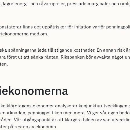
 lägre energi- och råvarupriser, pressade marginaler och rimli
staterar finns det uppåtrisker för inflation varför penningp
ustriekonomerna med om.
ska spänningarna leda till stigande kostnader. En annan risk är
vara först ut att sänka räntan. Riksbanken bör avvakta något u
ten.
iekonomerna
eknikföretagens ekonomer analyserar konjunkturutvecklingen oc
tsmarknaden, penningpolitiken med mera. Vi ger vår egen bed
råden. Vår utgångspunkt är att klargöra bilden av vad utvecklin
ekter på resten av ekonomin.