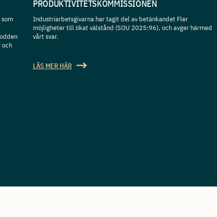
PRODUKTIVITETSKOMMISSIONEN
t som
Industriarbetsgivarna har tagit del av betänkandet Fler
möjligheter till ökat välstånd (SOU 2025:96), och avger härmed
podden
vårt svar.
r och
LÄS MER HÄR