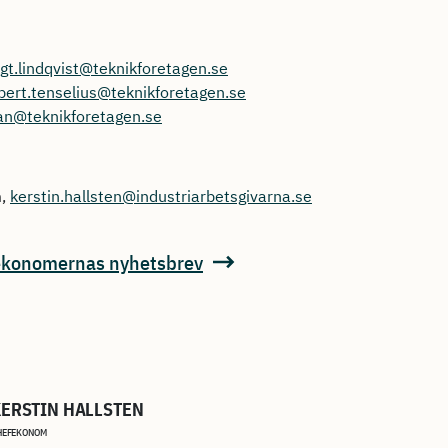
gt.lindqvist@teknikforetagen.se
bert.tenselius@teknikforetagen.se
han@teknikforetagen.se
m,
kerstin.hallsten@industriarbetsgivarna.se
ekonomernas nyhetsbrev
ERSTIN HALLSTEN
HEFEKONOM