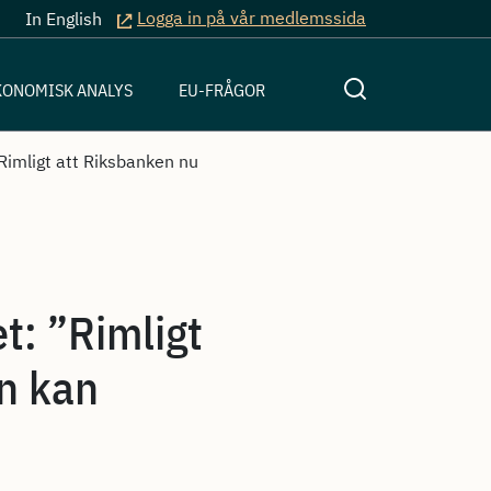
Logga in på vår medlemssida
In English
KONOMISK ANALYS
EU-FRÅGOR
imligt att Riksbanken nu
: ”Rimligt
an kan