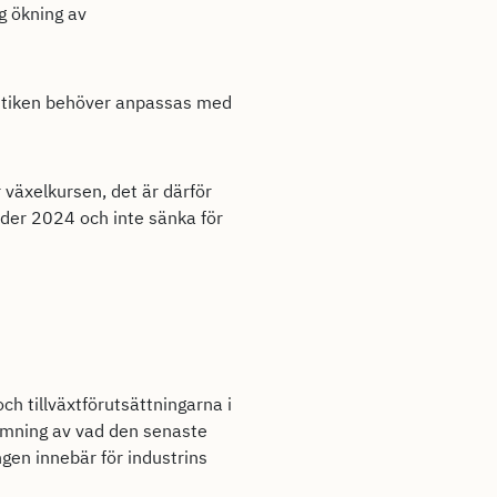
g ökning av
olitiken behöver anpassas med
 växelkursen, det är därför
nder 2024 och inte sänka för
h tillväxtförutsättningarna i
ömning av vad den senaste
gen innebär för industrins