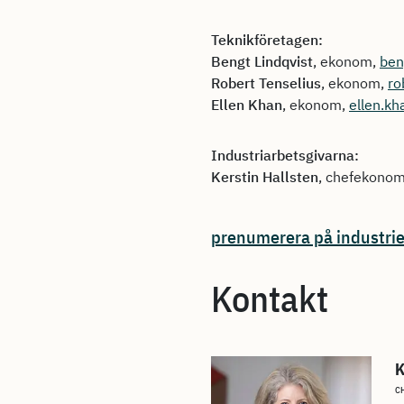
Teknikföretagen:
Bengt Lindqvist
, ekonom,
ben
Robert Tenselius
, ekonom,
ro
Ellen Khan
, ekonom,
ellen.k
Industriarbetsgivarna:
Kerstin Hallsten
, chefekono
prenumerera på industri
Kontakt
K
C