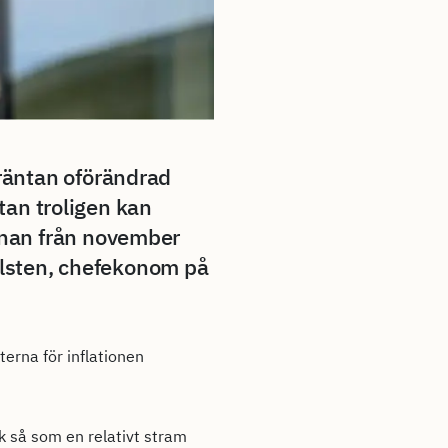
räntan oförändrad
ntan troligen kan
anan från november
allsten, chefekonom på
terna för inflationen
ck så som en relativt stram