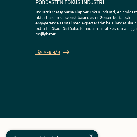
PODCASTEN FOKUS INDUSTRI
Industriarbetsgivarna släpper Fokus Industri, en podcas
riktar ljuset mot svensk basindustri. Genom korta och
engagerande samtal med experter från hela landet ska 
bidra till ökad förståelse för industrins villkor, utmaninga
möjligheter.
LÄS MER HÄR
×