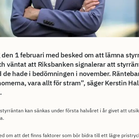
 den 1 februari med besked om att lämna styr
 och väntat att Riksbanken signalerar att styrrä
ad de hade i bedömningen i november. Ränteb
nomerna, vara allt för stram”, säger Kerstin H
.
styrräntan kan sänkas under första halvåret i år givet att utsik
a.
 om att det finns faktorer som bör bidra till ett lägre pristry