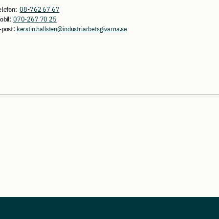
elefon:
08-762 67 67
obil:
070-267 70 25
-post:
kerstin.hallsten@industriarbetsgivarna.se