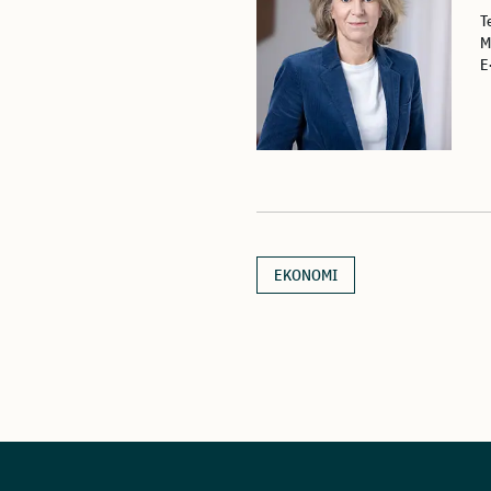
T
M
E
EKONOMI