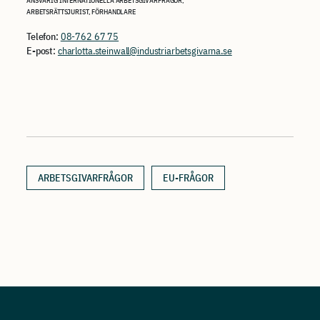
ANSVARIG INTERNATIONELLA ARBETSGIVARFRÅGOR,
ARBETSRÄTTSJURIST, FÖRHANDLARE
Telefon:
08-762 67 75
E-post:
charlotta.steinwall@industriarbetsgivarna.se
ARBETSGIVARFRÅGOR
EU-FRÅGOR