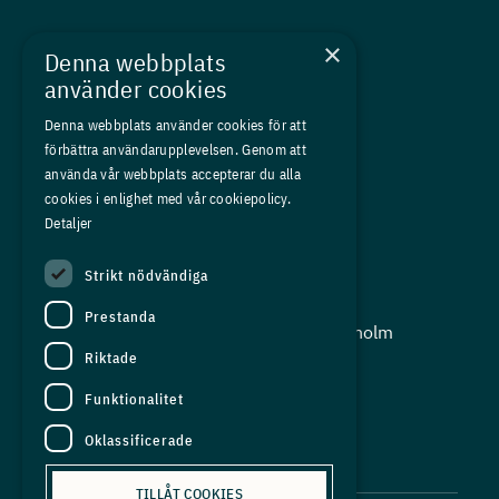
Nyheter
×
Denna webbplats
Kurser
använder cookies
Medlemskap
Denna webbplats använder cookies för att
förbättra användarupplevelsen. Genom att
Om oss
använda vår webbplats accepterar du alla
Press
cookies i enlighet med vår cookiepolicy.
Detaljer
In English
Strikt nödvändiga
Adress:
Prestanda
Storgatan 19, Box 5501, 114 85 Stockholm
Riktade
Organisationsnummer:
556625 - 8389
Funktionalitet
E-post:
Oklassificerade
info@industriarbetsgivarna.se
TILLÅT COOKIES