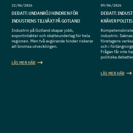
22/06/2026
09/06/2026
DEBATT: UNDANRÖJ HINDREN FÖR
DEBATT: INDUS
INDUSTRINS TILLVÄXT PÅ GOTLAND
KRÄVER POLITI
Industrin på Gotland skapar jobb,
Kompetensbristen
exportintäkter och skatteunderlag för hela
industrin. Sakna
regionen. Men två avgörande hinder riskerar
företagens verks
att bromsa utvecklingen.
och i förlängning
Frågan får inte 
politiska debatten
LÄS MER HÄR
LÄS MER HÄR
SE ALLA ARTIKLAR