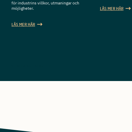
för industrins villkor, utmaningar och
möjligheter.
LÄS MER HÄR
LÄS MER HÄR
SE ALLA ARTIKLAR