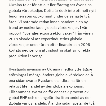
Ukraina talar för att allt fler företag ser över sina
globala värdekedjor. Detta är dock inte ett helt nytt
fenomen som uppkommit under de senaste två
åren. Vi noterade redan innan pandemin en ny
trend av nedkortade globala värdekedjor. I vår
rapport ”Sveriges exportsektor växer” från våren
2019 visade vi att exportindustrins globala
värdekedjor under åren efter finanskrisen 2008
kortats ned genom att industrin ökat sin direkta
produktion i Sverige.
Rysslands invasion av Ukraina medför ytterligare
störningar i många länders globala värdekedjor. Å
ena sidan svarar Ryssland och Ukraina för en
relativt liten andel av den globala ekonomin.
Tillsammans svarar de för endast 2 procent av
global BNP och en ungefär lika liten andel av den
globala världshandeln. Å andra sidan spelar de två