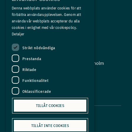
Medlemskap
Denna webbplats använder cookies för att
förbättra användarupplevelsen. Genom att
Om oss
använda vår webbplats accepterar du alla
Press
cookies i enlighet med vår cookiepolicy.
Detaljer
In English
Strikt nödvändiga
Adress:
Prestanda
Storgatan 19, Box 5501, 114 85 Stockholm
Riktade
Organisationsnummer:
556625 - 8389
Funktionalitet
E-post:
Oklassificerade
info@industriarbetsgivarna.se
TILLÅT COOKIES
TILLÅT INTE COOKIES
Personuppgiftspolicy