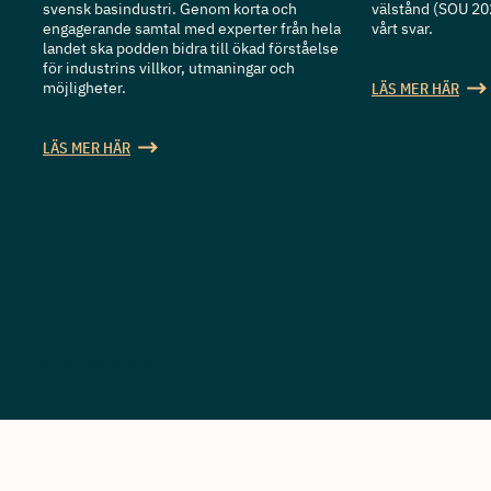
svensk basindustri. Genom korta och
välstånd (SOU 20
engagerande samtal med experter från hela
vårt svar.
landet ska podden bidra till ökad förståelse
för industrins villkor, utmaningar och
möjligheter.
LÄS MER HÄR
LÄS MER HÄR
SE ALLA ARTIKLAR