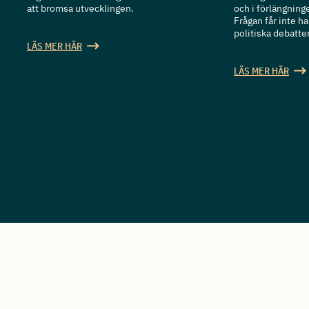
att bromsa utvecklingen.
och i förlängning
Frågan får inte 
politiska debatten
LÄS MER HÄR
LÄS MER HÄR
SE ALLA ARTIKLAR