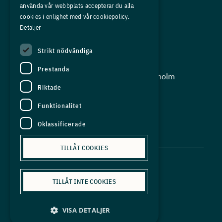
använda vår webbplats accepterar du alla
Press
cookies i enlighet med vår cookiepolicy.
Detaljer
In English
Strikt nödvändiga
Adress:
Prestanda
Storgatan 19, Box 5501, 114 85 Stockholm
Riktade
Organisationsnummer:
556625 - 8389
Funktionalitet
E-post:
Oklassificerade
info@industriarbetsgivarna.se
TILLÅT COOKIES
TILLÅT INTE COOKIES
Personuppgiftspolicy
VISA DETALJER