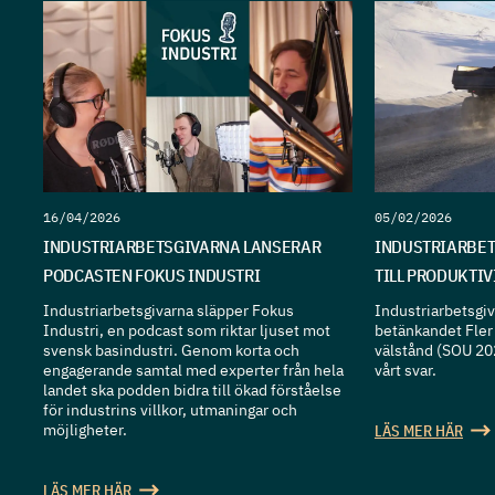
16/04/2026
05/02/2026
INDUSTRIARBETSGIVARNA LANSERAR
INDUSTRIARBET
PODCASTEN FOKUS INDUSTRI
TILL PRODUKTI
Industriarbetsgivarna släpper Fokus
Industriarbetsgiva
Industri, en podcast som riktar ljuset mot
betänkandet Fler 
svensk basindustri. Genom korta och
välstånd (SOU 20
engagerande samtal med experter från hela
vårt svar.
landet ska podden bidra till ökad förståelse
för industrins villkor, utmaningar och
möjligheter.
LÄS MER HÄR
LÄS MER HÄR