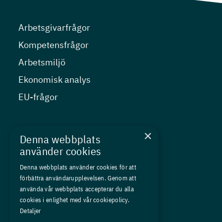
Arbetsgivarfrågor
Kompetensfrågor
Arbetsmiljö
Ekonomisk analys
EU-frågor
Nyheter
×
Denna webbplats
Kurser
använder cookies
Medlemskap
Denna webbplats använder cookies för att
förbättra användarupplevelsen. Genom att
Om oss
använda vår webbplats accepterar du alla
Press
cookies i enlighet med vår cookiepolicy.
Detaljer
In English