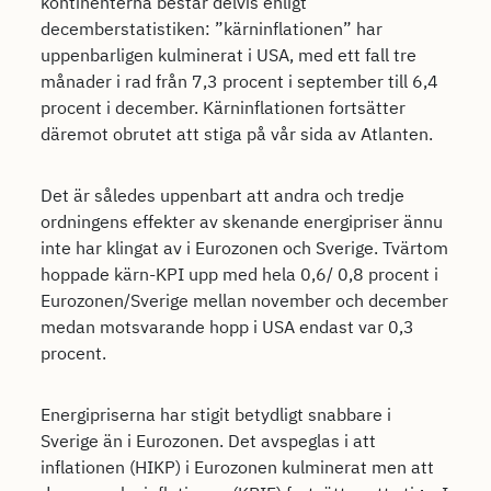
kontinenterna består delvis enligt
decemberstatistiken: ”kärninflationen” har
uppenbarligen kulminerat i USA, med ett fall tre
månader i rad från 7,3 procent i september till 6,4
procent i december. Kärninflationen fortsätter
däremot obrutet att stiga på vår sida av Atlanten.
Det är således uppenbart att andra och tredje
ordningens effekter av skenande energipriser ännu
inte har klingat av i Eurozonen och Sverige. Tvärtom
hoppade kärn-KPI upp med hela 0,6/ 0,8 procent i
Eurozonen/Sverige mellan november och december
medan motsvarande hopp i USA endast var 0,3
procent.
Energipriserna har stigit betydligt snabbare i
Sverige än i Eurozonen. Det avspeglas i att
inflationen (HIKP) i Eurozonen kulminerat men att