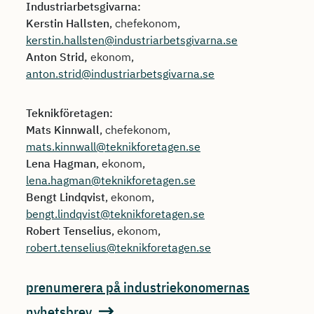
Industriarbetsgivarna:
Kerstin Hallsten
, chefekonom,
kerstin.hallsten@industriarbetsgivarna.se
Anton Strid,
ekonom,
anton.strid@industriarbetsgivarna.se
Teknikföretagen:
Mats Kinnwall
, chefekonom,
mats.kinnwall@teknikforetagen.se
Lena Hagman
, ekonom,
lena.hagman@teknikforetagen.se
Bengt Lindqvist
, ekonom,
bengt.lindqvist@teknikforetagen.se
Robert Tenselius
, ekonom,
robert.tenselius@teknikforetagen.se
prenumerera på industriekonomernas
nyhetsbrev