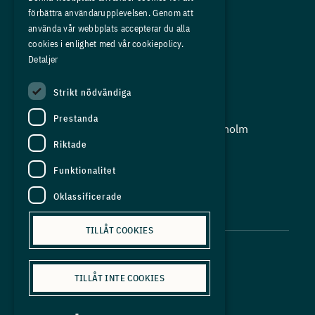
förbättra användarupplevelsen. Genom att
Om oss
använda vår webbplats accepterar du alla
Press
cookies i enlighet med vår cookiepolicy.
Detaljer
In English
Strikt nödvändiga
Adress:
Prestanda
Storgatan 19, Box 5501, 114 85 Stockholm
Riktade
Organisationsnummer:
556625 - 8389
Funktionalitet
E-post:
Oklassificerade
info@industriarbetsgivarna.se
TILLÅT COOKIES
TILLÅT INTE COOKIES
Personuppgiftspolicy