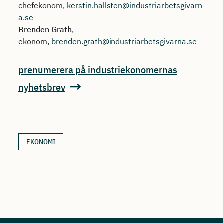
chefekonom,
kerstin.hallsten@industriarbetsgivarn
a.se
Brenden Grath
,
ekonom,
brenden.grath@industriarbetsgivarna.se
prenumerera på industriekonomernas
nyhetsbrev
EKONOMI