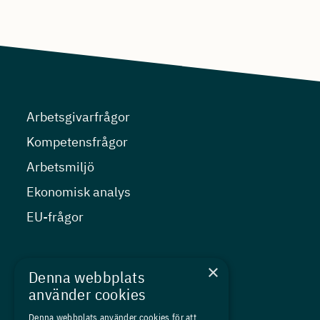
Arbetsgivarfrågor
Kompetensfrågor
Arbetsmiljö
Ekonomisk analys
EU-frågor
Nyheter
×
Denna webbplats
Kurser
använder cookies
Medlemskap
Denna webbplats använder cookies för att